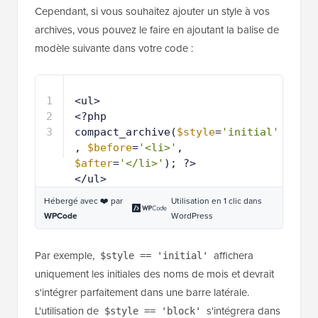
Cependant, si vous souhaitez ajouter un style à vos
archives, vous pouvez le faire en ajoutant la balise de
modèle suivante dans votre code :
1
<ul>
2
<?php 
compact_archive(
$style
=
'initial'
, 
$before
=
'<li>'
, 
$after
=
'</li>'
); ?>
3
</ul>
Hébergé avec ❤️ par
Utilisation en 1 clic dans
WPCode
WordPress
Par exemple,
affichera
$style == 'initial'
uniquement les initiales des noms de mois et devrait