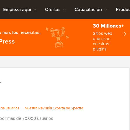
Empieza aquí
Ofertas
Capacitación
Produc
30 Millones+
 más los necesitas.
Sitios web
que usan
Press
nuestros
plugins
A
de usuarios
|
Nuestra Revisión Experta de Spectra
por más de 70.000 usuarios