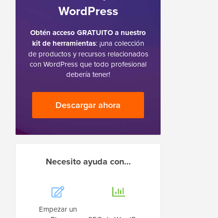
WordPress
Obtén acceso GRATUITO a nuestro
kit de herramientas
: ¡una colección
de productos y recursos relacionados
con WordPress que todo profesional
debería tener!
Descargar ahora
Necesito ayuda con…
Empezar un