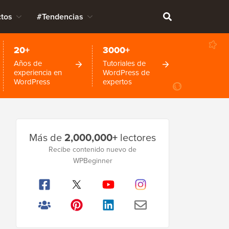
tos
#Tendencias
20+
3000+
Años de
Tutoriales de
experiencia en
WordPress de
WordPress
expertos
Barra
Más de
2,000,000+
lectores
lateral
Recibe contenido nuevo de
principal
WPBeginner