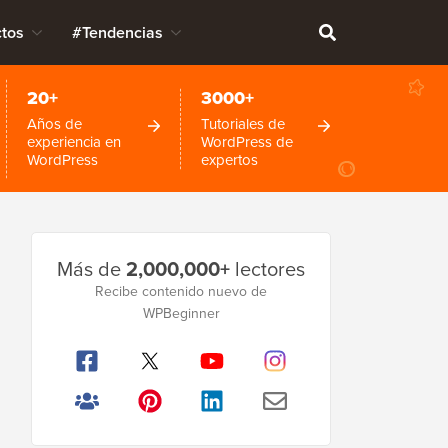
tos
#Tendencias
20+
3000+
Años de
Tutoriales de
experiencia en
WordPress de
WordPress
expertos
Barra
Más de
2,000,000+
lectores
lateral
Recibe contenido nuevo de
WPBeginner
principal