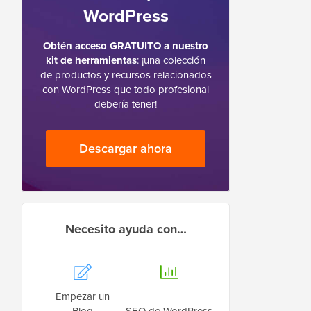
WordPress
Obtén acceso GRATUITO a nuestro
kit de herramientas
: ¡una colección
de productos y recursos relacionados
con WordPress que todo profesional
debería tener!
Descargar ahora
Necesito ayuda con…
Empezar un
Blog
SEO de WordPress