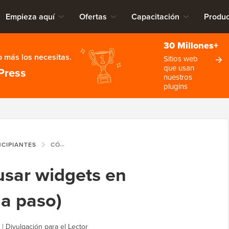
Empieza aquí
Ofertas
Capacitación
Produc
30 Millones+
 más los necesitas.
Sitios web
que usan
Press
nuestros
plugins
NCIPIANTES
CÓMO AGREGAR Y USAR WIDGETS EN WORDPRESS (PASO A PASO)
usar widgets en
a paso)
|
Divulgación para el Lector