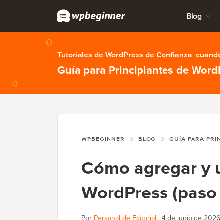
Blog
Tutoriales de WordPress de Confianza, cuando
Guía para Principiantes de Word
WPBEGINNER
BLOG
GUÍA PARA PRI
Cómo agregar y 
WordPress (paso 
Por
Personal de Editorial
|
4 de junio de 2026