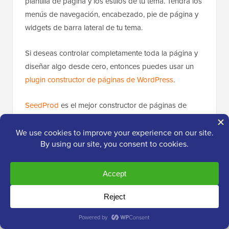
plantilla de página y los estilos de tu tema. Tendrá los
menús de navegación, encabezado, pie de página y
widgets de barra lateral de tu tema.
Si deseas controlar completamente toda la página y
diseñar algo desde cero, entonces puedes usar un
plugin constructor de páginas de WordPress
.
SeedProd
es el mejor constructor de páginas de
destino para WordPress. A diferencia de un
constructor de formularios estándar, SeedProd te
permite personalizar todo el diseño de la página, no
solo el cuadro de inicio de sesión.
Es fácil de usar para principiantes y ofrece un creador
de arrastrar y soltar para ayudarte a crear cualquier
tipo de página de destino. Esto incluye una página de
inicio de sesión, una página de próxima apertura, una