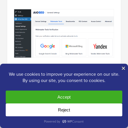
Aqui, você precisa adicionar o código de verificação
que copiou anteriormente do site do Google Search
Console. Não se esqueça de clicar no botão 'Salvar
Alterações' para armazenar suas configurações.
Em seguida, volte para a aba Google Search Console
e clique no botão ‘Verificar’. Assim que seu site for
verificado, o Google começará a exibir seus
relatórios do Search Console.