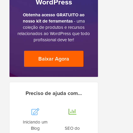
WordPress
Obtenha acesso GRATUITO ao
nosso kit de ferramentas
- uma
coleção de produtos e recursos
relacionados ao WordPress que todo
profissional deve ter!
Baixar Agora
Preciso de ajuda com…
Iniciando um
Blog
SEO do