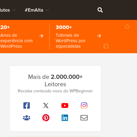
dutos
#EmAlta
20+
3000+
Anos de
Tutoriais de
experiência com
WordPress por
WordPress
especialistas
Barra
Mais de
2.000.000+
Lateral
Leitores
Principal
Receba conteúdo novo do WPBeginner