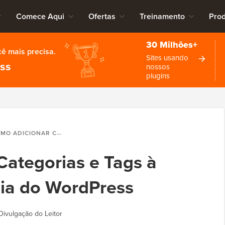
Comece Aqui
Ofertas
Treinamento
Pro
30 Milhões+
cê mais precisa.
Sites usando
ess
nossos
plugins
IONAR CATEGORIAS E TAGS À BIBLIOTECA DE MÍDIA DO WORDPRESS
ategorias e Tags à
dia do WordPress
Divulgação do Leitor