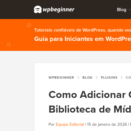
Blog
Tutoriais confiáveis de WordPress, quando vo
Guia para Iniciantes em WordPr
WPBEGINNER
BLOG
PLUGINS
COMO ADIC
Como Adicionar C
Biblioteca de Mí
Por
Equipe Editorial
|
15 de janeiro de 2026
|