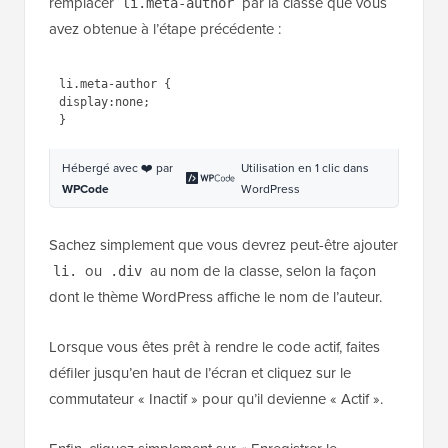
remplacer
par la classe que vous
li.meta-author
avez obtenue à l’étape précédente :
1
li.meta-author {
2
display
:
none
;
3
}
Hébergé avec ❤️ par
Utilisation en 1 clic dans
WPCode
WordPress
Sachez simplement que vous devrez peut-être ajouter
ou
au nom de la classe, selon la façon
li.
.div
dont le thème WordPress affiche le nom de l’auteur.
Lorsque vous êtes prêt à rendre le code actif, faites
défiler jusqu’en haut de l’écran et cliquez sur le
commutateur « Inactif » pour qu’il devienne « Actif ».