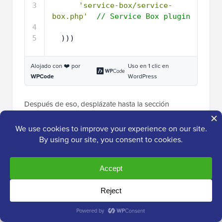
3
'service-box/service-
box.php'
// Service Box plugin
4
5
)))
Alojado con ❤️ por
Uso en 1 clic en
WPCode
WordPress
Después de eso, desplázate hasta la sección
‘Inserción’. WPCode puede añadir tu código a
diferentes ubicaciones, como después de cada
publicación, solo en el frontend o solo en el
administrador.
Solo necesitas usar el código PHP en el área de
administración de WordPress, así que haz clic en
‘Insertar automáticamente’ si aún no ha sido
seleccionado. Luego, abre el menú desplegable