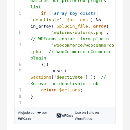
matches our protected plugins 
list
5
if
( 
array_key_exists
( 
'deactivate'
, 
$actions
) && 
in_array( 
$plugin_file
, 
array
(
6
'wpforms/wpforms.php'
,  
// WPForms contact form plugin
7
'woocommerce/woocommerce
.php'
// WooCommerce eCommerce 
plugin
8
)))
9
unset( 
$actions
[
'deactivate'
] );  
// 
Remove the deactivate link
1
return
$actions
;
0
1
}
1
Alojado con ❤️ por
Uso en 1 clic en
WPCode
WordPress