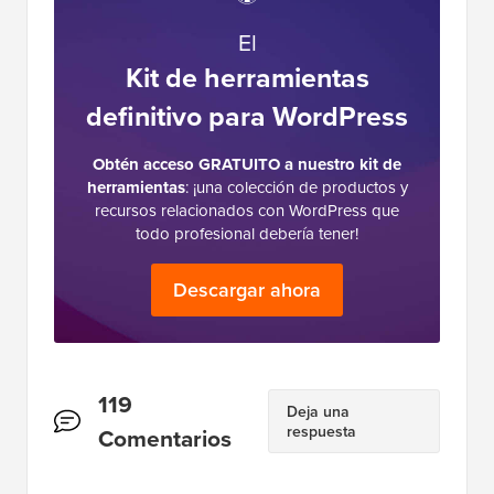
El
Kit de herramientas
definitivo para WordPress
Obtén acceso GRATUITO a nuestro kit de
herramientas
: ¡una colección de productos y
recursos relacionados con WordPress que
todo profesional debería tener!
Descargar ahora
Interacciones
119
Deja una
respuesta
del
Comentarios
lector