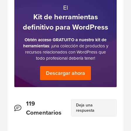
El
Kit de herramientas
definitivo para WordPress
Obtén acceso GRATUITO a nuestro kit de
herramientas
: ¡una colección de productos y
recursos relacionados con WordPress que
todo profesional debería tener!
Descargar ahora
Interacciones
119
Deja una
respuesta
del
Comentarios
lector