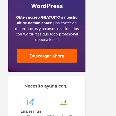
WordPress
Obtén acceso GRATUITO a nuestro
kit de herramientas
: ¡una colección
de productos y recursos relacionados
con WordPress que todo profesional
debería tener!
Descargar ahora
Necesito ayuda con…
Empezar un