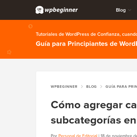
Blog
Tutoriales de WordPress de Confianza, cuando
Guía para Principiantes de Word
WPBEGINNER
BLOG
GUÍA PARA PRI
Cómo agregar ca
subcategorías e
Por
Personal de Editorial
|
18 de noviembre d