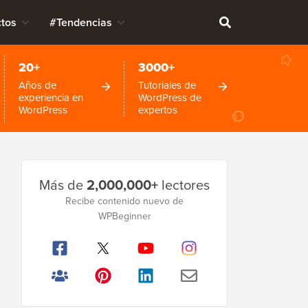
tos
#Tendencias
20+
3000+
Años de
Tutoriales de
experiencia en
WordPress de
WordPress
expertos
Barra
Más de
2,000,000+
lectores
lateral
Recibe contenido nuevo de
principal
WPBeginner