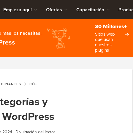
Empieza aquí
Ofertas
Capacitación
Produc
30 Millones+
 más los necesitas.
Sitios web
que usan
Press
nuestros
plugins
NCIPIANTES
CÓMO AGREGAR CATEGORÍAS Y SUBCATEGORÍAS EN WORDPRESS
tegorías y
n WordPress
e 2024
|
Divulgación del lector