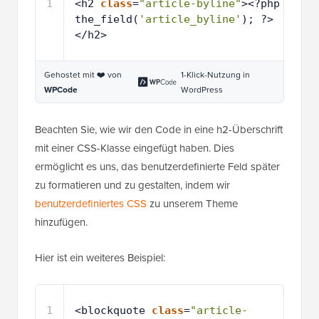
1
<h2 
class
=
"article-byline"
><?php 
the_field(
'article_byline'
); ?>
</h2>
Gehostet mit ❤️ von
1-Klick-Nutzung in
WPCode
WordPress
Beachten Sie, wie wir den Code in eine h2-Überschrift
mit einer CSS-Klasse eingefügt haben. Dies
ermöglicht es uns, das benutzerdefinierte Feld später
zu formatieren und zu gestalten, indem wir
benutzerdefiniertes CSS
zu unserem Theme
hinzufügen.
Hier ist ein weiteres Beispiel:
1
<blockquote 
class
=
"article-