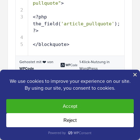
pullquote"
>
2
3
<?php 
the_field(
'article_pullquote'
); 
?>
4
5
</blockquote> 
Gehostet mit ❤️ von
1-Klick-Nutzung in
WPCode
WordPress
Vergessen Sie nicht, die Feldnamen zu ersetzen, wenn
Sie Code zu Ihrem Theme hinzufügen.
Sobald dies erledigt ist, können Sie jeden Beitrag
besuchen, in den Sie bereits Daten in die
benutzerdefinierten Felder eingegeben haben. Sie
sehen nun Ihre eindeutigen Metadaten in Aktion.