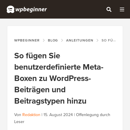
WPBEGINNER
BLOG
ANLEITUNGEN
SO FÜGEN SIE BENUTZERDEFINIERTE META-BOXEN ZU WORDPRESS-BEITRÄGEN UND BEITRAGSTYPEN HINZU
So fügen Sie
benutzerdefinierte Meta-
Boxen zu WordPress-
Beiträgen und
Beitragstypen hinzu
Von
Redaktion
|
15. August 2024
|
Offenlegung durch
Leser