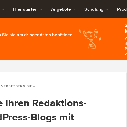
Hier starten
Angebote
Schulung
Prod
 Sie sie am dringendsten benötigen.
W
d
P
v
ERN SIE IHREN REDAKTIONS-WORKFLOW IN WORDPRESS-BLOGS MIT MEHREREN AUTOREN
e Ihren Redaktions-
Press-Blogs mit