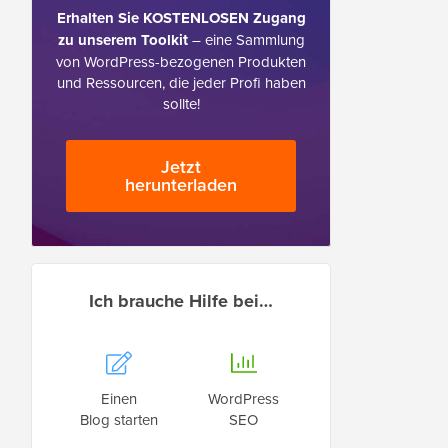
Erhalten Sie KOSTENLOSEN Zugang
zu unserem Toolkit
– eine Sammlung
von WordPress-bezogenen Produkten
und Ressourcen, die jeder Profi haben
sollte!
Jetzt
herunterladen
Ich brauche Hilfe bei…
Einen
WordPress
Blog starten
SEO