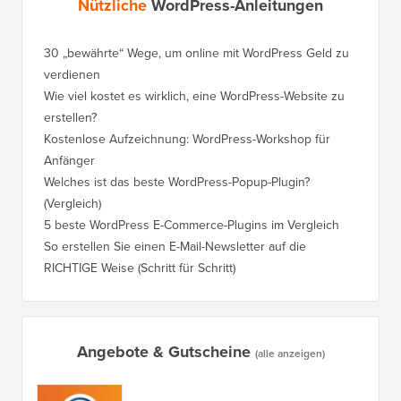
WPBeginner Spotlight 26: Form Analytics, mehr KI-Tools
und intelligenteres SEO-Monitoring
Was kommt in WordPress 7.1? (Funktionen &
Screenshots)
Ultimativer WordPress Spam-Schutzleitfaden – Schritt für
Schritt (2026)
So verbinden Sie KI-Agenten mit WordPress mit MCP
(Schritt für Schritt)
Vorstellung von HelpJet: Der KI-Chatbot, der die Fragen
Ihrer Kunden in Sekundenschnelle beantwortet
Nützliche
WordPress-Anleitungen