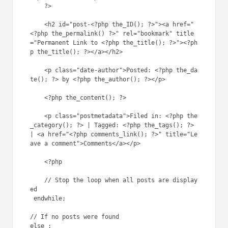
1
the_post();
0
1
// the code between the 
1
while loop will be repeated for 
1
each post
2
?>
1
3
<h2 id=
"post-<?php the_ID(); 
1
?>"
><a href=
"<?php 
4
the_permalink() ?>"
1
rel=
"bookmark"
title=
"Permanent 
5
Link to <?php the_title(); ?>"
>
1
<?php the_title(); ?></a></h2>
6
1
<p 
class
=
"date-
7
author"
>Posted: <?php 
1
the_date(); ?> by <?php 
8
the_author(); ?></p>
1
9
<?php the_content(); ?>