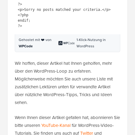
2
0
<p 
2
class
=
"postmetadata"
>Filed in: 
1
<?php the_category(); ?> | 
2
Tagged: <?php the_tags(); ?> | 
2
<a href=
"<?php comments_link(); 
2
?>"
title=
"Leave a 
3
comment"
>Comments</a></p>
2
4
<?php
2
5
// Stop the loop when all 
2
posts are displayed
6
endwhile
;
2
7
// If no posts were found
2
else
:
8
?>
2
<p>Sorry no posts matched your 
9
criteria.</p>
3
<?php