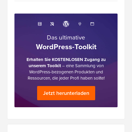
Mail-Liste heute so wichtig ist (6
Gründe)
Über das Redaktionsteam
Das Editorial Staff bei WPBeginner ist ein
Team von WordPress-Experten unter der
Leitung von Syed Balkhi mit über 16 Jahren
Erfahrung in WordPress, Webhosting, E-
Commerce, SEO und Marketing. WPBeginner
wurde 2009 gegründet und ist heute die
größte kostenlose WordPress-Ressource in
der Branche und wird oft als das Wikipedia für
WordPress bezeichnet.