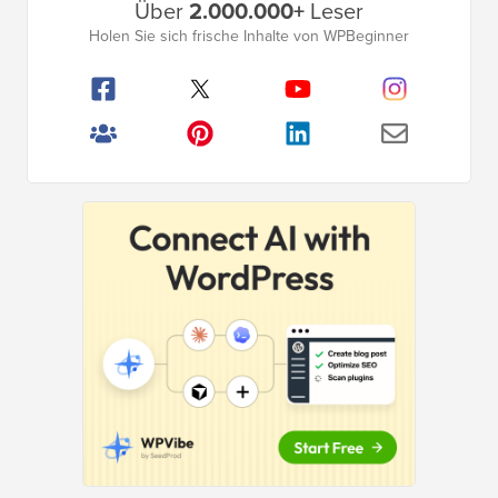
Das ultimative
WordPress-Toolkit
Erhalten Sie KOSTENLOSEN Zugang zu
unserem Toolkit
– eine Sammlung von
WordPress-bezogenen Produkten und
Ressourcen, die jeder Profi haben sollte!
Jetzt herunterladen
Primäres
Über
2.000.000+
Leser