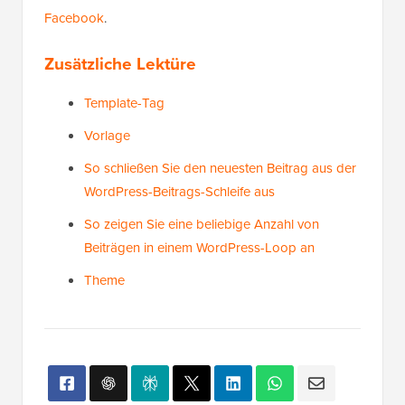
0
endif
;
3
?>
1
Gehostet mit ❤️ von
1-Klick-Nutzung in
WPCode
WordPress
Wir hoffen, dieser Artikel hat Ihnen geholfen, mehr
über den WordPress-Loop zu erfahren.
Möglicherweise möchten Sie auch unsere Liste mit
zusätzlichen Lektüren unten für verwandte Artikel
über nützliche WordPress-Tipps, Tricks und Ideen
sehen.
Wenn Ihnen dieser Artikel gefallen hat, abonnieren Sie
bitte unseren
YouTube-Kanal
für WordPress-Video-
Tutorials. Sie finden uns auch auf
Twitter
und