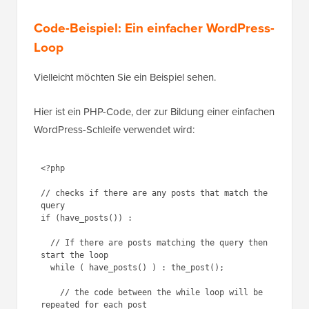
Code-Beispiel: Ein einfacher WordPress-
Loop
Vielleicht möchten Sie ein Beispiel sehen.
Hier ist ein PHP-Code, der zur Bildung einer einfachen
WordPress-Schleife verwendet wird:
1
<?php
2
3
// checks if there are any posts 
4
that match the query
5
if
(have_posts()) :
6
7
// If there are posts matching 
8
the query then start the loop
9
while
( have_posts() ) : 