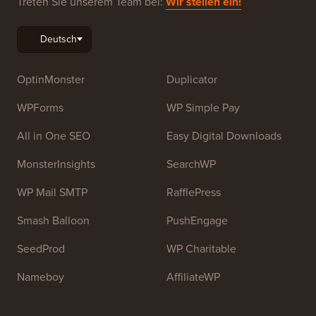
WordPress-SEO
WordPress-Sicherheit
Kostenlose Blog-Einrichtung
Unsere Marken
Über WPBeginner®
WPBeginner ist eine kostenlose WordPress-
Ressourcen-Website für Anfänger. WPBeginner wurde
im Juli 2009 von
Syed Balkhi
gegründet. Das
Hauptziel dieser Website ist es, qualitativ hochwertige