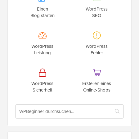
Das ultimative
WordPress-Toolkit
Erhalten Sie KOSTENLOSEN Zugang zu unserem
Toolkit
– eine Sammlung von WordPress-bezogenen
Produkten und Ressourcen, die jeder Profi haben
sollte!
Jetzt herunterladen
Ich brauche Hilfe bei…