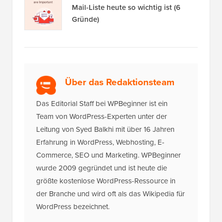
Beliebt auf WPBeginner
Gerade jetzt!
So beheben Sie den Fehler
„Verbindung zur Datenbank kann
nicht hergestellt werden“ in
WordPress
Wie man 2026 einen Podcast startet
(und ihn erfolgreich macht)
So installieren Sie Google Analytics
in WordPress für Anfänger
Enthüllt: Warum der Aufbau einer E-