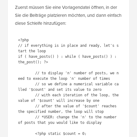
Zuerst müssen Sie eine Vorlagendatei öffnen, in der
Sie die Beiträge platzieren möchten, und dann einfach
diese Schleife hinzufügen:
<?php

// if everything is in place and ready, let's s
tart the loop

if ( have_posts() ) : while ( have_posts() ) : 
the_post(); ?>

	// to display 'n' number of posts, we n
eed to execute the loop 'n' number of times

	// so we define a numerical variable ca
lled '$count' and set its value to zero

	// with each iteration of the loop, the 
value of '$count' will increase by one

	// after the value of '$count' reaches 
the specified number, the loop will stop

	// *USER: change the 'n' to the number 
of posts that you would like to display

	<?php static $count = 0;
