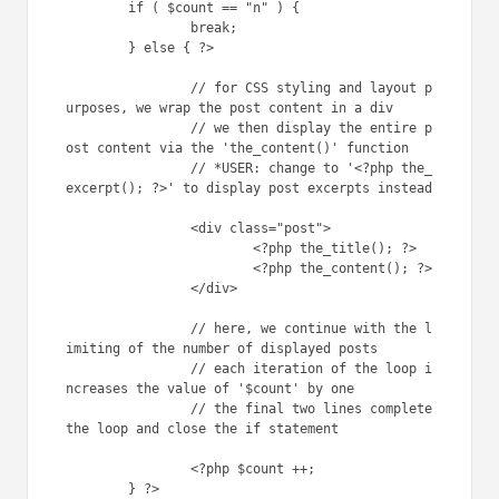
	if ( $count == "n" ) {

		break;

	} else { ?>

		// for CSS styling and layout p
urposes, we wrap the post content in a div

		// we then display the entire p
ost content via the 'the_content()' function

		// *USER: change to '<?php the_
excerpt(); ?>' to display post excerpts instead

		<div class="post">

			<?php the_title(); ?>

			<?php the_content(); ?>

		</div>

		// here, we continue with the l
imiting of the number of displayed posts

		// each iteration of the loop i
ncreases the value of '$count' by one

		// the final two lines complete 
the loop and close the if statement

		<?php $count ++;

	} ?>
