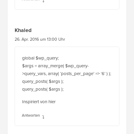
Khaled
26. Apr. 2016 um 13:00 Uhr
global $wp_query;
$args = array_merge( $wp_query-
>query_vars, array( ‘posts_per_page’ => ‘6’ ) );
query_posts( $args );
query_posts( $args );
Inspiriert von hier
Antworten