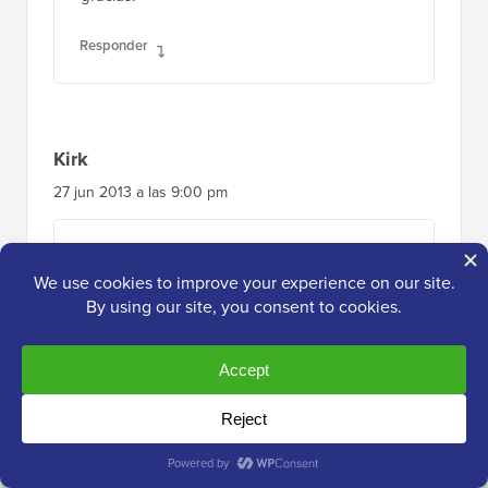
Responder
Kirk
27 jun 2013 a las 9:00 pm
Parece que, aunque puedo alterar el número
de publicaciones mostradas usando tu
método, la "cantidad de publicaciones" en el
panel de administración bajo Configuración >
Lectura todavía establece el máximo.
Así, por ejemplo, si establezco ese número a
20 en mi panel de wp-admin y luego dentro
de mi plantilla establezco $count para que
sea igual a cualquier número MAYOR que 20,