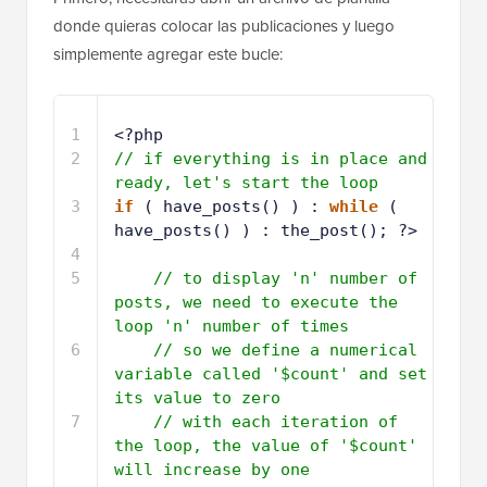
donde quieras colocar las publicaciones y luego
simplemente agregar este bucle:
1
<?php
2
// if everything is in place and 
ready, let's start the loop
3
if
( have_posts() ) : 
while
( 
have_posts() ) : the_post(); ?>
4
5
// to display 'n' number of 
posts, we need to execute the 
loop 'n' number of times
6
// so we define a numerical 
variable called '$count' and set 
its value to zero
7
// with each iteration of 
the loop, the value of '$count' 
will increase by one