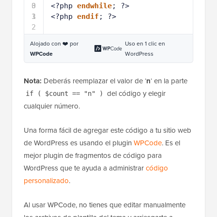
0
3
<?php 
endwhile
; ?>
1
3
<?php 
endif
; ?>
2
Alojado con ❤️ por
Uso en 1 clic en
WPCode
WordPress
Nota:
Deberás reemplazar el valor de ‘
n
‘ en la parte
del código y elegir
if ( $count == "n" )
cualquier número.
Una forma fácil de agregar este código a tu sitio web
de WordPress es usando el plugin
WPCode
. Es el
mejor plugin de fragmentos de código para
WordPress que te ayuda a administrar
código
personalizado
.
Al usar WPCode, no tienes que editar manualmente