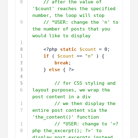
8
// after the value of 
'$count' reaches the specified 
number, the loop will stop
9
// *USER: change the 'n' to 
the number of posts that you 
would like to display
1
0
1
<?php 
static
$count
= 0;
1
1
if
( 
$count
== 
"n"
) {
2
1
break
;
3
1
} 
else
{ ?>
4
1
5
1
// for CSS styling and 
6
layout purposes, we wrap the 
post content in a div
1
// we then display the 
7
entire post content via the 
'the_content()' function
1
// *USER: change to '<?
8
php the_excerpt(); ?>' to 
display post excerpts instead