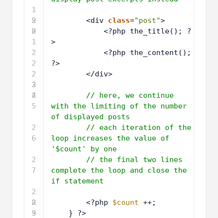
1
9
2
<div 
class
=
"post"
>
0
2
<?php the_title(); ?
1
>
2
<?php the_content(); 
2
?>
2
</div>
3
2
4
2
// here, we continue 
5
with the limiting of the number 
of displayed posts
2
// each iteration of the 
6
loop increases the value of 
'$count' by one
2
// the final two lines 
7
complete the loop and close the 
if statement
2
8
2
<?php 
$count
++;
9
3
} ?>