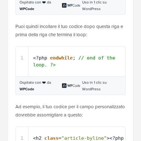
Ospitato con ❤️ da
Uso in 1 clic su
WPCode
WordPress
Puoi quindi incollare il tuo codice dopo questa riga e
prima della riga che termina il loop:
1
<?php 
endwhile
; 
// end of the 
loop. ?>
Ospitato con ❤️ da
Uso in 1 clic su
WPCode
WordPress
Ad esempio, il tuo codice per il campo personalizzato
dovrebbe assomigliare a questo:
1
<h2 
class
=
"article-byline"
><?php 