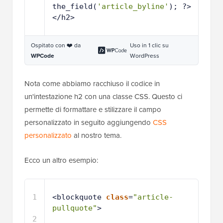
the_field(
'article_byline'
); ?>
</h2>
Ospitato con ❤️ da
Uso in 1 clic su
WPCode
WordPress
Nota come abbiamo racchiuso il codice in
un'intestazione h2 con una classe CSS. Questo ci
permette di formattare e stilizzare il campo
personalizzato in seguito aggiungendo
CSS
personalizzato
al nostro tema.
Ecco un altro esempio:
1
<blockquote 
class
=
"article-
pullquote"
>
2