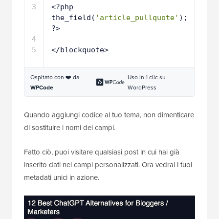
3
<?php 
the_field(
'article_pullquote'
); 
?>
4
5
</blockquote> 
Ospitato con ❤️ da
Uso in 1 clic su
WPCode
WordPress
Quando aggiungi codice al tuo tema, non dimenticare
di sostituire i nomi dei campi.
Fatto ciò, puoi visitare qualsiasi post in cui hai già
inserito dati nei campi personalizzati. Ora vedrai i tuoi
metadati unici in azione.