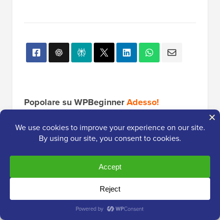
Popolare su WPBeginner
Adesso!
Come risolvere l'errore di
connessione al database in
WordPress
13 cose che DEVI fare prima di
cambiare tema WordPress