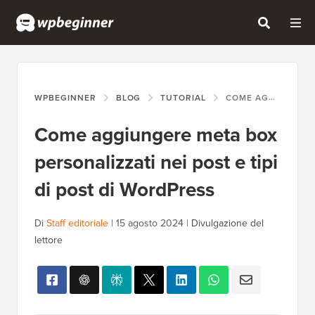
WPBEGINNER
BLOG
TUTORIAL
COME AGGIUNGERE META BOX PERSONALIZZATI NEI POST E TIPI DI POST DI WORDPRESS
Come aggiungere meta box
personalizzati nei post e tipi
di post di WordPress
Di
Staff editoriale
|
15 agosto 2024
|
Divulgazione del
lettore