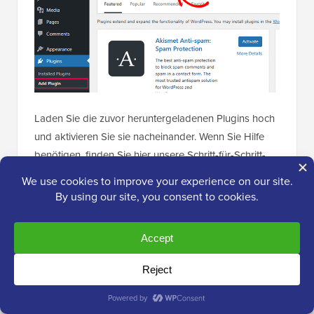
Laden Sie die zuvor heruntergeladenen Plugins hoch
und aktivieren Sie sie nacheinander. Wenn Sie Hilfe
benötigen, finden Sie hier unsere Schritt-für-Schritt-
Anleitung zur
Installation eines WordPress-Plugins
.
Schritt 2: TranslatePress einrichten
Nach der Aktivierung gehen Sie zu
Einstellungen »
TranslatePress
, um mit der Konfiguration des Plugins
zu beginnen.
Unter dem Reiter „Allgemein“ können Sie Ihre