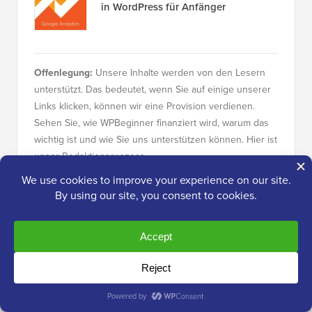
in WordPress für Anfänger
Offenlegung:
Unsere Inhalte werden von den Lesern
unterstützt. Das bedeutet, wenn Sie auf einige unserer
Links klicken, können wir eine Provision verdienen.
Sehen Sie, wie WPBeginner finanziert wird, warum das
wichtig ist und wie Sie uns unterstützen können. Hier ist
unser
Redaktionsprozess
.
Über das Redaktionsteam
Das Editorial Staff bei WPBeginner ist ein
Team von WordPress-Experten unter der
Leitung von Syed Balkhi mit über 16 Jahren
Erfahrung in WordPress, Webhosting, E-