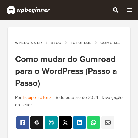
WPBEGINNER
BLOG
TUTORIAIS
COMO MUDAR DO GUMROAD PARA O WORDPRESS (PASSO A PASSO)
Como mudar do Gumroad
para o WordPress (Passo a
Passo)
Por
Equipe Editorial
|
8 de outubro de 2024
|
Divulgação
do Leitor