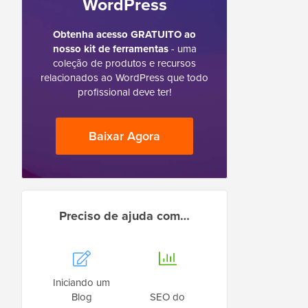
WordPress
Obtenha acesso GRATUITO ao
nosso kit de ferramentas
- uma
coleção de produtos e recursos
relacionados ao WordPress que todo
profissional deve ter!
Baixar Agora
Preciso de ajuda com…
Iniciando um
Blog
SEO do