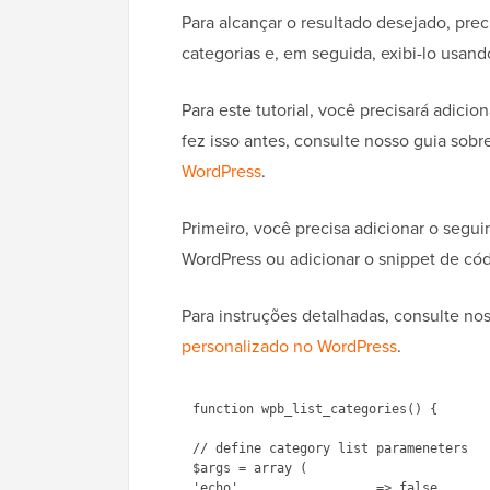
Para alcançar o resultado desejado, prec
categorias e, em seguida, exibi-lo usan
Para este tutorial, você precisará adici
fez isso antes, consulte nosso guia sob
WordPress
.
Primeiro, você precisa adicionar o segu
WordPress ou adicionar o snippet de c
Para instruções detalhadas, consulte no
personalizado no WordPress
.
function wpb_list_categories() { 

// define category list parameneters

$args = array (

'echo'			=> false,
