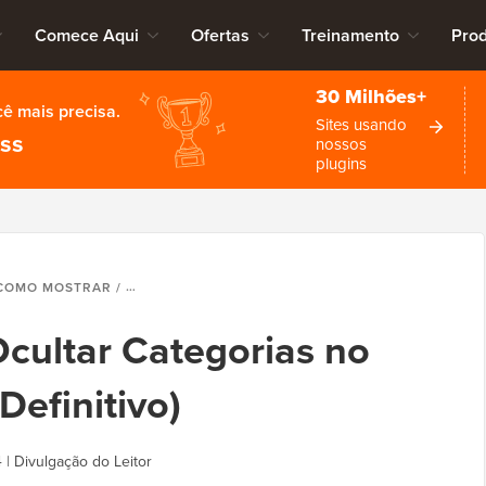
Comece Aqui
Ofertas
Treinamento
Pro
30 Milhões+
cê mais precisa.
Sites usando
ess
nossos
plugins
MO MOSTRAR / OCULTAR CATEGORIAS NO WORDPRESS (GUIA DEFINITIVO)
cultar Categorias no
Definitivo)
4
|
Divulgação do Leitor