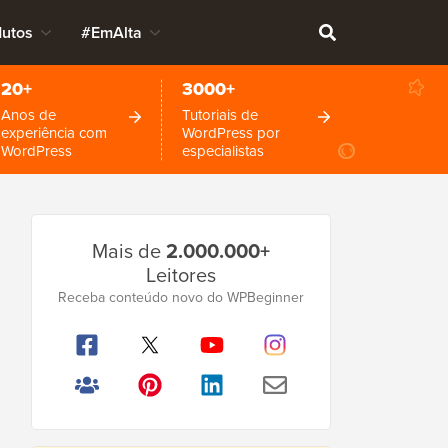
dutos
#EmAlta
20+
3000+
Anos de
Tutoriais de
experiência com
WordPress por
WordPress
especialistas
Barra
Mais de
2.000.000+
Lateral
Leitores
Principal
Receba conteúdo novo do WPBeginner