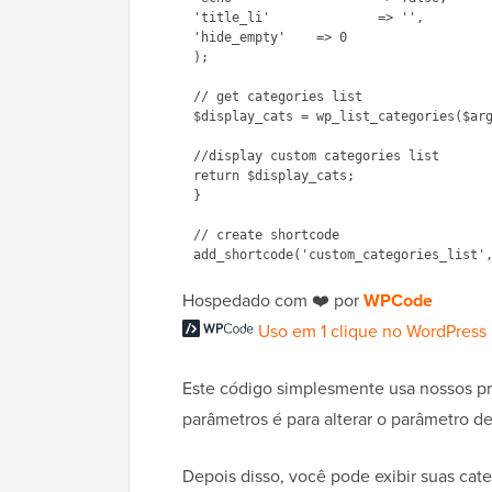
'title_li'		=> '',

'hide_empty'	=> 0

); 

// get categories list

$display_cats = wp_list_categories($arg
//display custom categories list

return $display_cats;

}

// create shortcode

Hospedado com ❤️ por
WPCode
Uso em 1 clique no WordPress
Este código simplesmente usa nossos pró
parâmetros é para alterar o parâmetro d
Depois disso, você pode exibir suas cat