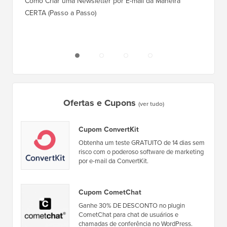
Como Criar uma Newsletter por E-mail da Maneira
Corret
CERTA (Passo a Passo)
Como M
Servido
Ofertas e Cupons
(ver tudo)
Cupom ConvertKit
Obtenha um teste GRATUITO de 14 dias sem
risco com o poderoso software de marketing
por e-mail da ConvertKit.
Cupom CometChat
Ganhe 30% DE DESCONTO no plugin
CometChat para chat de usuários e
chamadas de conferência no WordPress.