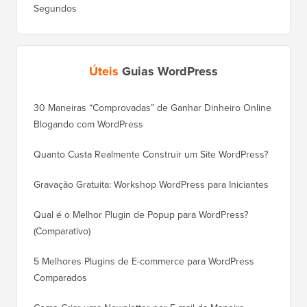
Segundos
Úteis
Guias WordPress
30 Maneiras “Comprovadas” de Ganhar Dinheiro Online
Como Mo
Blogando com WordPress
WordPre
Quanto Custa Realmente Construir um Site WordPress?
Como M
Corret
Gravação Gratuita: Workshop WordPress para Iniciantes
Como Mu
Qual é o Melhor Plugin de Popup para WordPress?
Rankin
(Comparativo)
Como Mu
5 Melhores Plugins de E-commerce para WordPress
(Passo 
Comparados
Como M