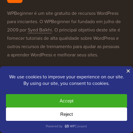
WPBeginner é um site gratuito de recursos WordPress
para iniciantes. O WPBeginner foi fundado em julho de
2009 por
Syed Balkhi
. O principal objetivo deste site é
fornecer tutoriais de alta qualidade sobre WordPress e
outros recursos de treinamento para ajudar as pessoas
a aprender WordPress e melhorar seus sites.
Junte-se à nossa equipe:
Estamos Contratando!
OptinMonster
Duplicator
WPForms
WP Simple Pay
All in One SEO
Easy Digital Downloads