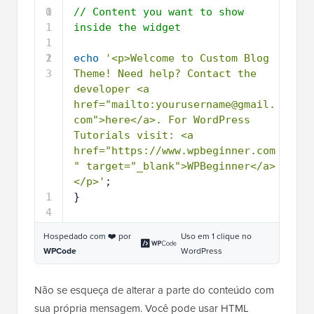
0
1
// Content you want to show 
1
inside the widget
1
2
1
echo
'<p>Welcome to Custom Blog 
3
Theme! Need help? Contact the 
developer <a 
href="mailto:yourusername@gmail.
com">here</a>. For WordPress 
Tutorials visit: <a 
href="https://www.wpbeginner.com
" target="_blank">WPBeginner</a>
</p>'
;
1
}
4
Hospedado com ❤️ por
Uso em 1 clique no
WPCode
WordPress
Não se esqueça de alterar a parte do conteúdo com
sua própria mensagem. Você pode usar HTML