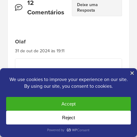
Interações
12
Deixe uma
Resposta
do
Comentários
Leitor
Olaf
31 de out de 2024 às 19:11
Eu crio sites para clientes, e às vezes é uma
ótima ideia estilizar a área de administração
com cores diferentes. Uma interface de
administração assim parece mais acolhedora
em comparação com a padrão, pois pode
refletir as cores usadas no logotipo da
empresa. Eu aprecio o trabalho que presta
atenção aos detalhes, e este é um dos
aspectos que realmente chamou minha