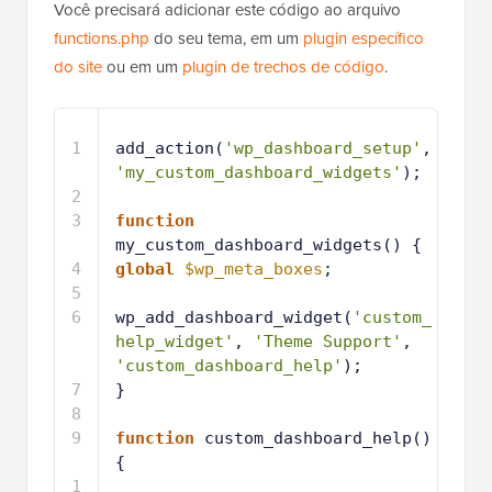
Você precisará adicionar este código ao arquivo
functions.php
do seu tema, em um
plugin específico
do site
ou em um
plugin de trechos de código
.
1
add_action(
'wp_dashboard_setup'
, 
'my_custom_dashboard_widgets'
);
2
3
function
my_custom_dashboard_widgets() {
4
global
$wp_meta_boxes
;
5
6
wp_add_dashboard_widget(
'custom_
help_widget'
, 
'Theme Support'
, 
'custom_dashboard_help'
);
7
}
8
9
function
custom_dashboard_help() 
{
1