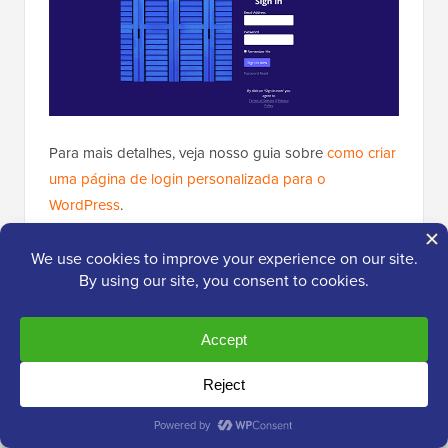
Para mais detalhes, veja nosso guia sobre
como criar
uma página de login personalizada para o
WordPress
.
Perguntas Frequentes Sobre a
Personalização da Área de
Administração do WordPress
As seguintes são algumas das perguntas mais
comuns que ouvi de usuários sobre como organizar
e personalizar a área de administração do
WordPress.