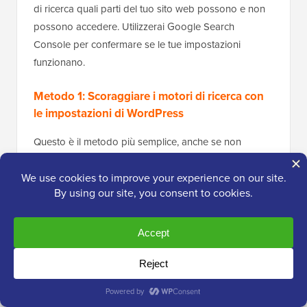
di ricerca quali parti del tuo sito web possono e non
possono accedere. Utilizzerai Google Search
Console per confermare se le tue impostazioni
funzionano.
Metodo 1: Scoraggiare i motori di ricerca con
le impostazioni di WordPress
Questo è il metodo più semplice, anche se non
protegge completamente il tuo sito.
WordPress ha un'opzione integrata per questo, che
troverai andando su
Impostazioni » Lettura
e
selezionando la casella accanto a 'Visibilità ai motori
di ricerca'.