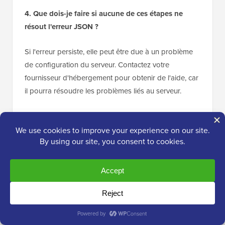
4. Que dois-je faire si aucune de ces étapes ne
résout l'erreur JSON ?
Si l'erreur persiste, elle peut être due à un problème
de configuration du serveur. Contactez votre
fournisseur d'hébergement pour obtenir de l'aide, car
il pourra résoudre les problèmes liés au serveur.
Explorer d'autres guides de dépannage
WordPress
Plonger dans WordPress peut parfois signifier
rencontrer quelques obstacles en cours de route.
Nous avons rassemblé une collection de guides utiles
pour vous aider à résoudre d'autres problèmes
courants que vous pourriez rencontrer.