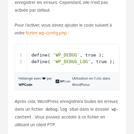
enregistrer les erreurs. Cependant, elle n'est pas
activée par défaut.
Pour l’activer, vous devez ajouter le code suivant à
votre
fichier wp-config.php
:
1
define( 
'WP_DEBUG'
, true );
2
define( 
'WP_DEBUG_LOG'
, true );
Hébergé avec ❤️ par
Utilisation en 1 clic dans
WPCode
WordPress
Après cela, WordPress enregistrera toutes les erreurs
dans un fichier
situé dans le dossier
debug.log
wp-
. Vous pouvez accéder à ce fichier en
content
utilisant un client FTP.