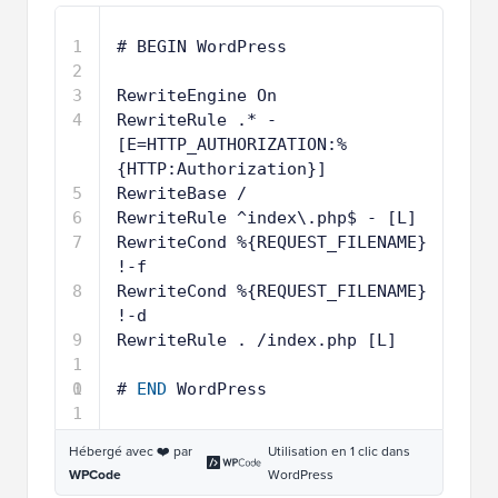
1
# BEGIN WordPress
2
3
RewriteEngine On
4
RewriteRule .* - 
[E=HTTP_AUTHORIZATION:%
{HTTP:Authorization}]
5
RewriteBase /
6
RewriteRule ^index\.php$ - [L]
7
RewriteCond %{REQUEST_FILENAME} 
!-f
8
RewriteCond %{REQUEST_FILENAME} 
!-d
9
RewriteRule . /index.php [L]
1
0
1
# 
END
WordPress
1
Hébergé avec ❤️ par
Utilisation en 1 clic dans
WPCode
WordPress