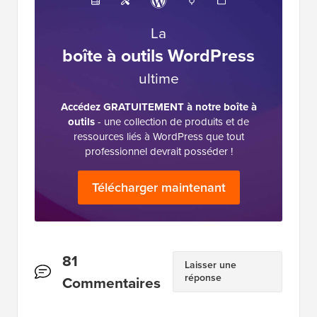
La
boîte à outils WordPress
ultime
Accédez GRATUITEMENT à notre boîte à
outils
- une collection de produits et de
ressources liés à WordPress que tout
professionnel devrait posséder !
Télécharger maintenant
Interactions
81
Laisser une
réponse
des
Commentaires
lecteurs