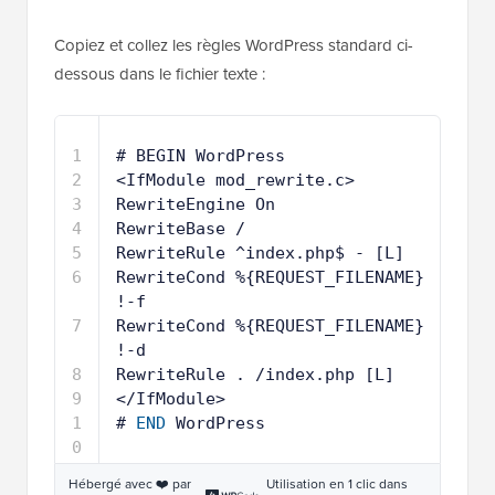
Copiez et collez les règles WordPress standard ci-
dessous dans le fichier texte :
1
# BEGIN WordPress
2
<IfModule mod_rewrite.c>
3
RewriteEngine On
4
RewriteBase /
5
RewriteRule ^index.php$ - [L]
6
RewriteCond %{REQUEST_FILENAME} 
!-f
7
RewriteCond %{REQUEST_FILENAME} 
!-d
8
RewriteRule . /index.php [L]
9
</IfModule>
1
# 
END
WordPress
0
Hébergé avec ❤️ par
Utilisation en 1 clic dans