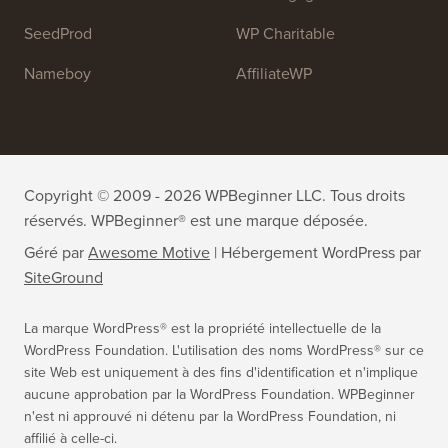
WPForms
WP Simple Pay
All in One SEO
Easy Digital Downloads
MonsterInsights
SearchWP
WP Mail SMTP
RafflePress
Smash Balloon
PushEngage
SeedProd
WP Charitable
Nameboy
AffiliateWP
Copyright © 2009 - 2026 WPBeginner LLC. Tous droits
réservés. WPBeginner® est une marque déposée.
Géré par
Awesome Motive
|
Hébergement WordPress
par