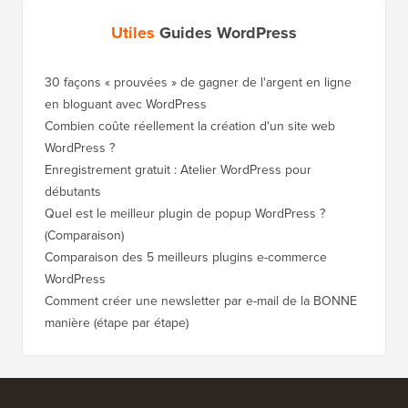
Utiles
Guides WordPress
30 façons « prouvées » de gagner de l'argent en ligne
Comment
en bloguant avec WordPress
WordPre
Combien coûte réellement la création d'un site web
Comment
WordPress ?
nouveau
Enregistrement gratuit : Atelier WordPress pour
Comment
débutants
de clas
Quel est le meilleur plugin de popup WordPress ?
Comment
(Comparaison)
(étape p
Comparaison des 5 meilleurs plugins e-commerce
Comment
WordPress
WordPr
Comment créer une newsletter par e-mail de la BONNE
Comment