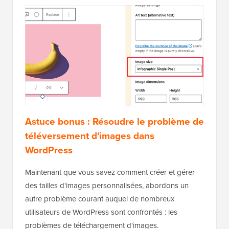
'wpb_custom_image_sizes'
);
Hébergé avec ❤️ par
Utilisation en 1 clic dans
WPCode
WordPress
Répétez simplement le même processus pour ajouter
le code de extrait personnalisé que nous avons
partagé. Ensuite, n'oubliez pas d'activer et
d'enregistrer l'extrait après avoir ajouté le code.
Maintenant, lorsque vous
téléchargez une image
sur
WordPress, vous verrez toutes les tailles
personnalisées sous « Taille de l’image ». Vous
pouvez maintenant changer la taille de l’image
lorsque vous travaillez sur n’importe quelle page ou
publication.