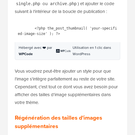
✏️ Note :
Il s'agit d'une étape avancée, et
nous ne recommandons pas de modifier
directement les fichiers de votre thème, sauf si
vous savez ce que vous faites. Une petite
erreur pourrait casser votre site. Il est toujours
préférable d'utiliser un thème enfant pour des
personnalisations comme celle-ci.
Pour ce faire, vous pouvez ouvrir le fichier de thème
où vous souhaitez afficher l'image (comme
ou
) et ajouter le code
single.php
archive.php
suivant à l'intérieur de la boucle de publication :
1
<?php the_post_thumbnail( 
'your-
specified-image-size'
); ?>