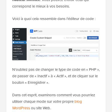
Dans l'exemple de hauteur illimitée, nous utilisons un
très grand nombre comme
pour la hauteur.
9999
Cela indique à WordPress de ne pas limiter la hauteur
de l'image, de sorte qu'elle puisse être aussi haute
que nécessaire tout en conservant la largeur fixe.
Comme vous pouvez le voir, chaque exemple utilise
un mode différent :
recadrage dur, recadrage doux et
hauteur illimitée
. Vous pouvez choisir celui qui
correspond le mieux à vos besoins.
Voici à quoi cela ressemble dans l'éditeur de code :