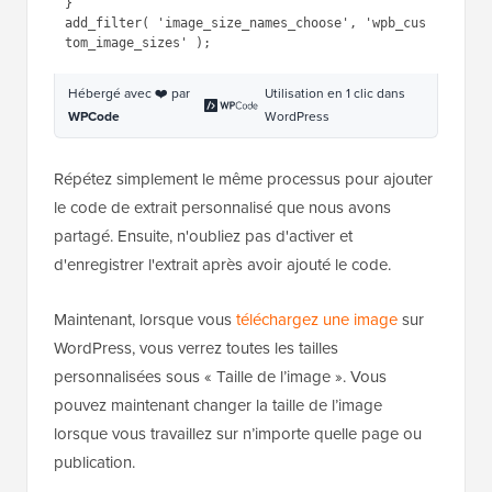
Pour rendre ces nouvelles tailles disponibles dans
l'
éditeur de contenu WordPress
, vous devez
enregistrer le code suivant dans WPCode :
1
function
wpb_custom_image_sizes( 
$size_names
) {
2
$new_sizes
= 
array
(
3
'homepage-thumb'
=> 
'Homepage Thumbnail'
,
4
'singlepost-thumb'
=> 
'Infographic Single Post'
5
);
6
return
array_merge
( 
$size_names
, 
$new_sizes
);
7
}
8
add_filter( 
'image_size_names_choose'
, 