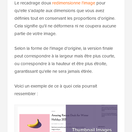
1
add_image_size( 
'homepage-
thumb'
, 220, 180 ); 
Hébergé avec ❤️ par
Utilisation en 1 clic dans
WPCode
WordPress
C'est parce que le mode de recadrage doux est
activé par défaut.
Le recadrage doux
redimensionne l'image
pour
qu'elle s'adapte aux dimensions que vous avez
définies tout en conservant les proportions d'origine.
Cela signifie qu'il ne déformera ni ne coupera aucune
partie de votre image.