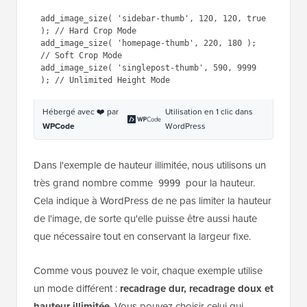
WPCode
WordPress
Voici quelques exemples de ce à quoi la fonction
complète pourrait ressembler :
1
add_image_size( 
'sidebar-thumb'
, 
120, 120, true ); 
// Hard Crop 
Mode
2
add_image_size( 
'homepage-
thumb'
, 220, 180 ); 
// Soft Crop 
Mode
3
add_image_size( 
'singlepost-
thumb'
, 590, 9999 ); 
// 
Unlimited Height Mode
Hébergé avec ❤️ par
Utilisation en 1 clic dans
WPCode
WordPress