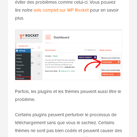
Si vous avez déjà vu un message d’erreur en
essayant d’
ajouter une image
à votre site, ne vous
inquiétez pas. C’est courant et cela peut arriver pour
plusieurs raisons différentes.
Tout d’abord, les différents navigateurs gèrent les
téléchargements à leur manière, donc ce qui
fonctionne dans un navigateur peut ne pas
fonctionner dans un autre. Le
cache de votre site
pourrait également causer des problèmes. S’il est
obsolète, il peut interférer avec le téléchargement,
donc le vider pourrait aider.
✏️
Note :
Chez WPBeginner, nous utilisons
WP
Rocket
pour gérer la mise en cache et accélérer notre
site. Il maintient nos pages rapides à charger et aide à
éviter des problèmes comme celui-ci. Vous pouvez