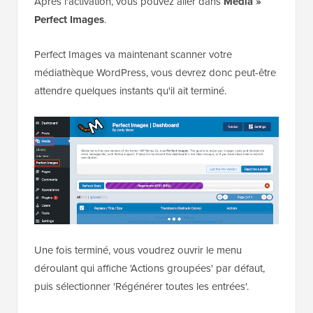
tailles.
Pour résoudre ce problème, vous devez régénérer
les miniatures de votre site Web WordPress à l'aide
de
Perfect Images
. Ce plugin régénérera également
vos images mises en avant et vos images Retina et
mettra à jour les métadonnées de vos médias.
Tout d'abord, vous devrez installer et activer le plugin.
Si vous avez besoin d'aide, veuillez consulter notre
guide sur
comment installer un plugin WordPress
.
Après l'activation, vous pouvez aller dans
Média »
Perfect Images
.
Perfect Images va maintenant scanner votre
médiathèque WordPress, vous devrez donc peut-être