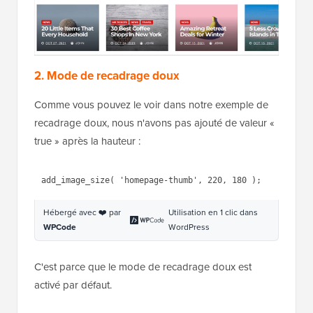
soit sur les côtés, soit par le haut et par le bas, en
fonction de sa taille. De cette façon, vous pouvez
vous assurer que toutes vos images sont
proportionnelles et ont un bon rendu sur votre
site
Web WordPress
.
2. Mode de recadrage doux
Comme vous pouvez le voir dans notre exemple de
recadrage doux, nous n'avons pas ajouté de valeur «
true » après la hauteur :