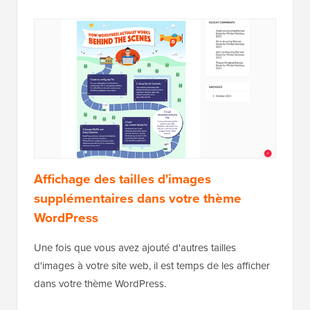
3. Mode de hauteur illimitée
Parfois, vous pouvez avoir de longues images que
vous souhaitez utiliser sur votre site Web tout en
limitant leur largeur. Par exemple, vous avez peut-être
créé une infographie pour votre
site Web d'entreprise
.
Les infographies ont tendance à être très longues et
généralement plus larges que la largeur du contenu.
Le mode de hauteur illimitée vous permet de spécifier
une largeur qui ne cassera pas votre mise en page
sans limiter la hauteur.