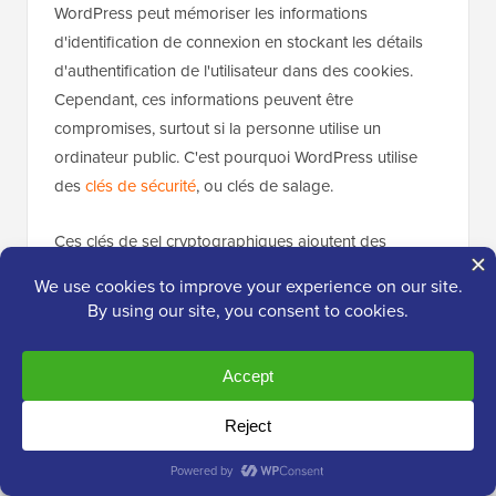
WordPress peut mémoriser les informations
d'identification de connexion en stockant les détails
d'authentification de l'utilisateur dans des cookies.
Cependant, ces informations peuvent être
compromises, surtout si la personne utilise un
ordinateur public. C'est pourquoi WordPress utilise
des
clés de sécurité
, ou clés de salage.
Ces clés de sel cryptographiques ajoutent des
informations supplémentaires aux identifiants de
connexion de l'utilisateur, ce qui offre une couche de
sécurité supplémentaire. AIOS ajoute 64 nouveaux
caractères aux sels WordPress standard et les
modifie chaque semaine, ce qui rend encore plus
difficile pour les pirates de voler les informations de
connexion de l'utilisateur.