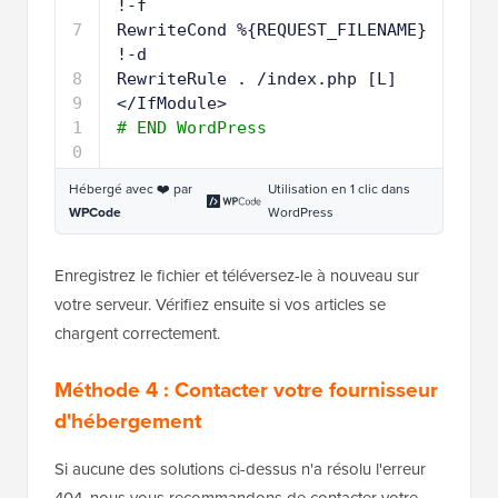
!-f
7
RewriteCond %{REQUEST_FILENAME} 
!-d
8
RewriteRule . 
/index
.php [L]
9
<
/IfModule
>
1
# END WordPress
0
Hébergé avec ❤️ par
Utilisation en 1 clic dans
WPCode
WordPress
Enregistrez le fichier et téléversez-le à nouveau sur
votre serveur. Vérifiez ensuite si vos articles se
chargent correctement.
Méthode 4 : Contacter votre fournisseur
d'hébergement
Si aucune des solutions ci-dessus n'a résolu l'erreur