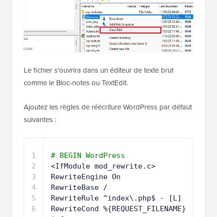
Le fichier s'ouvrira dans un éditeur de texte brut
comme le Bloc-notes ou TextEdit.
Ajoutez les règles de réécriture WordPress par défaut
suivantes :
1
# BEGIN WordPress
2
<IfModule mod_rewrite.c>
3
RewriteEngine On
4
RewriteBase /
5
RewriteRule ^index\.php$ - [L]
6
RewriteCond %{REQUEST_FILENAME} 