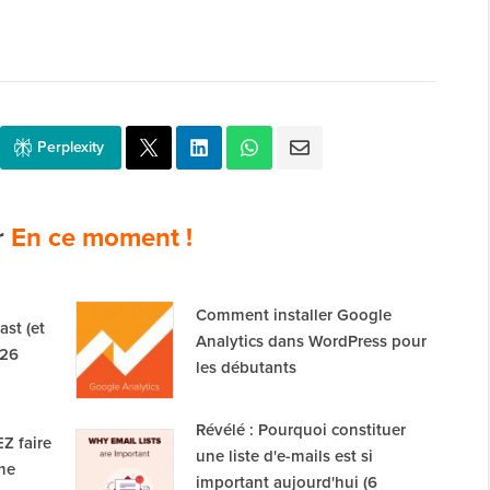
Perplexity
r
En ce moment !
Comment installer Google
st (et
Analytics dans WordPress pour
026
les débutants
Révélé : Pourquoi constituer
Z faire
une liste d'e-mails est si
me
important aujourd'hui (6