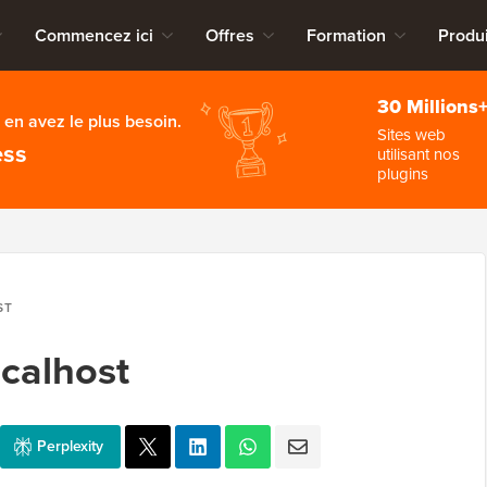
Commencez ici
Offres
Formation
Produi
30 Millions
en avez le plus besoin.
Sites web
ess
utilisant nos
plugins
ST
ocalhost
Perplexity