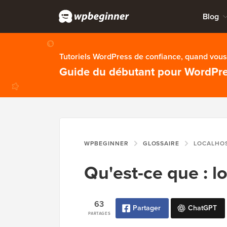
Blog
Tutoriels WordPress de confiance, quand vous 
Guide du débutant pour WordPr
WPBEGINNER
GLOSSAIRE
LOCALHO
Qu'est-ce que : l
63
Partager
ChatGPT
PARTAGES