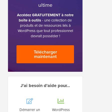
ultime
Accédez GRATUITEMENT à notre
boîte à outils
- une collection de
produits et de ressources liés à
WordPress que tout professionnel
devrait posséder !
Télécharger
maintenant
J'ai besoin d'aide pour…
Démarrer un
WordPress