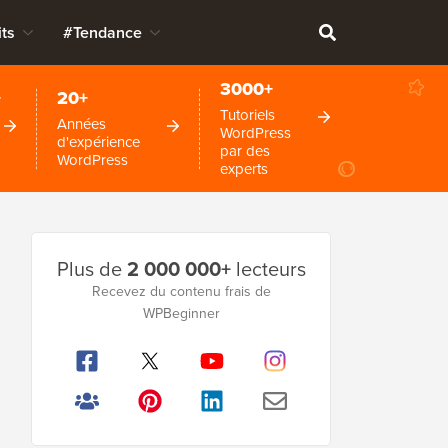
ts
#Tendance
3000+
+
20+
Tutoriels
Années
WordPress
d'expérience
par des
WordPress
experts
Barre
Plus de
2 000 000+
lecteurs
latérale
Recevez du contenu frais de
WPBeginner
principale