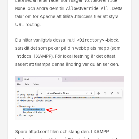
Leta sedan efter rader som säger
AllowOverride
och ändra dem till
. Detta
None
AllowOverride All
talar om för Apache att tillåta .htaccess-filer att styra
URL-routing.
Du hittar vanligtvis dessa inuti
-block,
<Directory>
särskilt det som pekar på din webbplats mapp (som
i XAMPP). För lokal testning är det oftast
htdocs
säkert att tillämpa denna ändring var du än ser den.
Spara httpd.conf-filen och stäng den. I XAMPP-