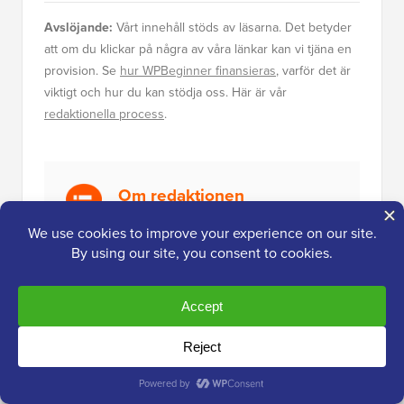
Avslöjande:
Vårt innehåll stöds av läsarna. Det betyder
att om du klickar på några av våra länkar kan vi tjäna en
provision. Se
hur WPBeginner finansieras
, varför det är
viktigt och hur du kan stödja oss. Här är vår
redaktionella process
.
Om redaktionen
Redaktionellt team på WPBeginner är ett team
av WordPress-experter ledda av Syed Balkhi
med över 16 års erfarenhet av WordPress,
webbhotell, e-handel, SEO och
marknadsföring. WPBeginner startades 2009
och är nu den största gratis WordPress-
resurswebbplatsen i branschen och refereras
ofta till som Wikipedian för WordPress.