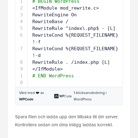
1
# BEGIN WordPress
2
<IfModule mod_rewrite.c>
3
RewriteEngine On
4
RewriteBase /
5
RewriteRule ^index\.php$ - [L]
6
RewriteCond %{REQUEST_FILENAME} 
!-f
7
RewriteCond %{REQUEST_FILENAME} 
!-d
8
RewriteRule . 
/index
.php [L]
9
<
/IfModule
>
1
# END WordPress
0
Värd med ❤️ av
1-klicksanvändning i
WPCode
WordPress
Spara filen och ladda upp den tillbaka till din server.
Kontrollera sedan om dina inlägg laddas korrekt.