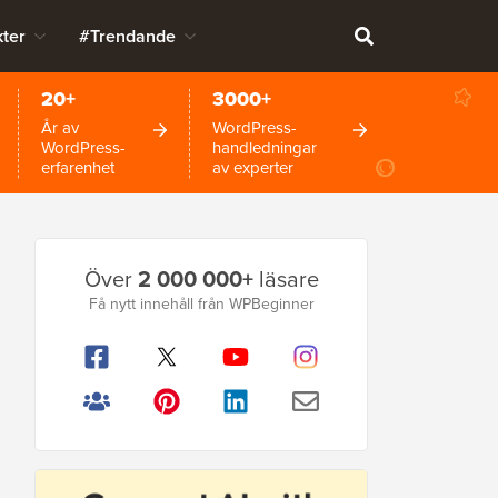
ter
#Trendande
20+
3000+
År av
WordPress-
WordPress-
handledningar
erfarenhet
av experter
Primär
Över
2 000 000+
läsare
sidofält
Få nytt innehåll från WPBeginner