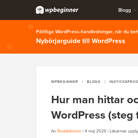
Blogg
Pålitliga WordPress-handledningar, när du b
Nybörjarguide till WordPress
WPBEGINNER
BLOGG
INSTICKSPRO
Hur man hittar oc
WordPress (steg f
Av
Redaktionen
|
4 maj 2026
|
Läsarnas uppl