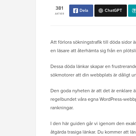
381
Dela
ChatGPT
AKTIER
Att förlora sökningstrafik till döda sido
en läsare att återhämta sig från en plöts
Dessa döda länkar skapar en frustrerande
sökmotorer att din webbplats är dåligt u
Den goda nyheten är att det är enklare än
regelbundet våra egna WordPress-webbpl
rankningar.
I den här guiden går vi igenom den exakt
åtgärda trasiga länkar. Du kommer att lär