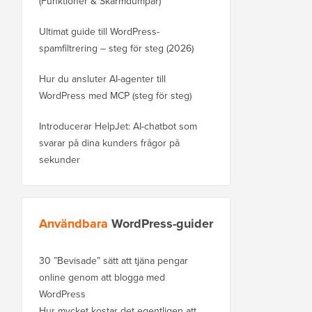
(Funktioner & Skärmdumpar)
Ultimat guide till WordPress-
spamfiltrering – steg för steg (2026)
Hur du ansluter AI-agenter till
WordPress med MCP (steg för steg)
Introducerar HelpJet: AI-chatbot som
svarar på dina kunders frågor på
sekunder
Användbara
WordPress-guider
30 ”Bevisade” sätt att tjäna pengar
online genom att blogga med
WordPress
Hur mycket kostar det egentligen att