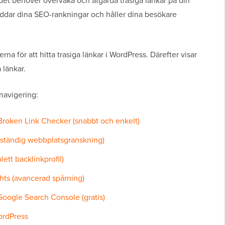
ndet behöver övervaka och åtgärda trasiga länkar på din
kyddar dina SEO-rankningar och håller dina besökare
na för att hitta trasiga länkar i WordPress. Därefter visar
 länkar.
 navigering:
 Broken Link Checker (snabbt och enkelt)
llständig webbplatsgranskning)
ett backlinkprofil)
hts (avancerad spårning)
Google Search Console (gratis)
WordPress