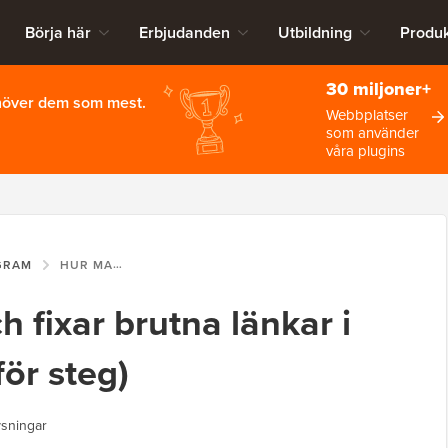
Börja här
Erbjudanden
Utbildning
Produk
30 miljoner+
ehöver dem som mest.
Webbplatser
som använder
våra plugins
GRAM
HUR MAN HITTAR OCH FIXAR BRUTNA LÄNKAR I WORDPRESS (STEG FÖR STEG)
h fixar brutna länkar i
ör steg)
ysningar