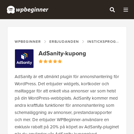
WPBEGINNER
ERBJUDANDEN
INSTICKSPROGRAM
AdSanity-kupong
AdSanity är ett utmärkt plugin för annonshantering för
WordPress. Det erbjuder widgets, kortkoder och
malltaggar för att enkelt visa annonser var som helst
på din WordPress-webbplats. AdSanity kommer med
andra kraftfulla funktioner för annonshantering som
schemaläggning av annonser, prestandarapporter
och mer. De erbjuder WPBeginner-användare en
exklusiv rabatt på 20% på köpet av AdSanity-pluginet
när du använder vår AdSanity-kupongkod.