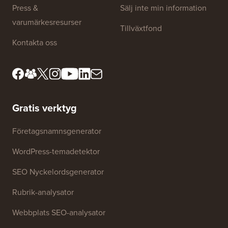
Webbplatslänkar
Om oss
Sekretesspolicy
Redaktionella standarder
Användarvillkor
Möt vårt granskningsråd
FTC-upplysning
Press &
Sälj inte min information
varumärkesresurser
Tillväxtfond
Kontakta oss
Gratis verktyg
Företagsnamnsgenerator