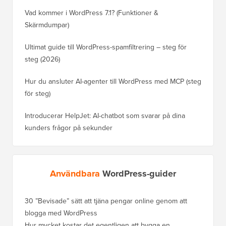
Vad kommer i WordPress 7.1? (Funktioner &
Skärmdumpar)
Ultimat guide till WordPress-spamfiltrering – steg för
steg (2026)
Hur du ansluter AI-agenter till WordPress med MCP (steg
för steg)
Introducerar HelpJet: AI-chatbot som svarar på dina
kunders frågor på sekunder
Användbara
WordPress-guider
30 ”Bevisade” sätt att tjäna pengar online genom att
Hur du f
blogga med WordPress
WordPre