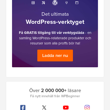
Det ultimata
WordPress-verktyget
Få GRATIS tillgång till vår verktygslåda
- en
samling WordPress-relaterade produkter och
resurser som alla proffs bör ha!
Ladda ner nu
Primär
Över
2 000 000+
läsare
sidofält
Få nytt innehåll från WPBeginner