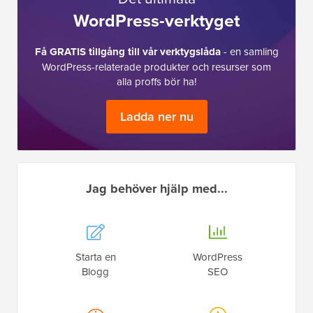
WordPress-verktyget
Få GRATIS tillgång till vår verktygslåda
- en samling
WordPress-relaterade produkter och resurser som
alla proffs bör ha!
Ladda ner nu
Jag behöver hjälp med...
Starta en
WordPress
Blogg
SEO