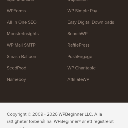
och andra utbildningsresurser för att hjälpa människor
att lära sig WordPress och förbättra sina webbplatser.
Gå med i vårt team:
Vi anställer!
OptinMonster
Duplicator
WPForms
WP Simple Pay
All in One SEO
Easy Digital Downloads
MonsterInsights
SearchWP
WP Mail SMTP
RafflePress
Smash Balloon
PushEngage
SeedProd
WP Charitable