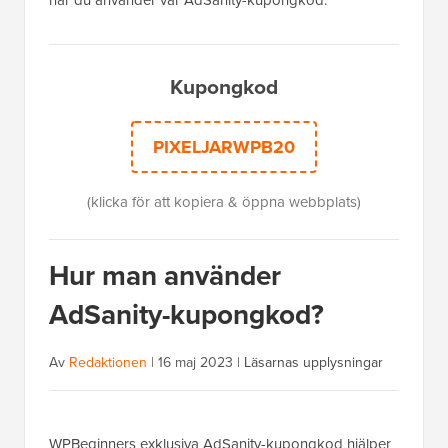
Kupongkod
PIXELJARWPB20
(klicka för att kopiera & öppna webbplats)
Hur man använder
AdSanity-kupongkod?
Av
Redaktionen
|
16 maj 2023
|
Läsarnas upplysningar
WPBeginners exklusiva AdSanity-kupongkod hjälper