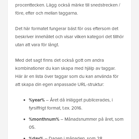
procenttecken. Lägg också märke till snedstrecken /
före, efter och mellan taggarna.
Det här formatet fungerar bäst för oss eftersom det
beskriver innehållet och visar vilken kategori det tillhör
utan att vara för långt.
Med det sagt finns det också gott om andra
kombinationer du kan skapa med hjälp av taggar.
Här är en lista över taggar som du kan använda för
att skapa din egen anpassade URL-struktur:
%year%
– Året då inlägget publicerades, i
fyrsiffrigt format, t.ex. 2016.
%monthnum%
– Månadsnummer på året, som
05.
%day%
– Dagen i månaden, som 28.