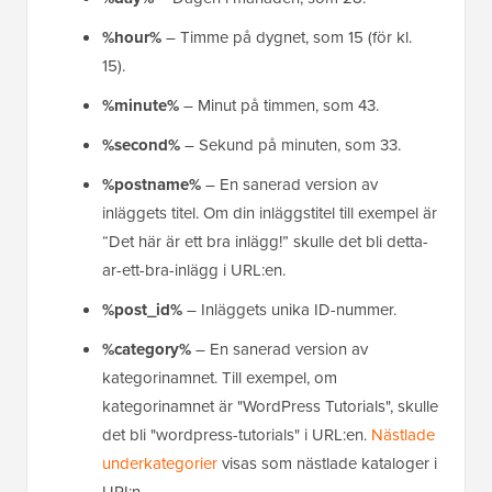
%hour%
– Timme på dygnet, som 15 (för kl.
15).
%minute%
– Minut på timmen, som 43.
%second%
– Sekund på minuten, som 33.
%postname%
– En sanerad version av
inläggets titel. Om din inläggstitel till exempel är
“Det här är ett bra inlägg!” skulle det bli detta-
ar-ett-bra-inlägg i URL:en.
%post_id%
– Inläggets unika ID-nummer.
%category%
– En sanerad version av
kategorinamnet. Till exempel, om
kategorinamnet är "WordPress Tutorials", skulle
det bli "wordpress-tutorials" i URL:en.
Nästlade
underkategorier
visas som nästlade kataloger i