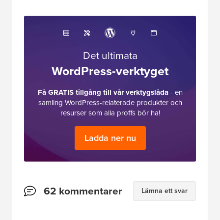
Det ultimata
WordPress-verktyget
Få GRATIS tillgång till vår verktygslåda
- en
samling WordPress-relaterade produkter och
resurser som alla proffs bör ha!
Ladda ner nu
Läsarnas
62 kommentarer
Lämna ett svar
interaktioner