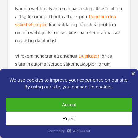
När din webbplats är ren är nästa steg att se till att du
aldrig förlorar ditt hårda arbete igen.
Regelbundna
säkerhetskopior
kan rädda dig från stora problem
om din webbplats hackas, kraschar eller drabbas av
oavsiktlig dataförlust.
Vi rekommenderar att använda
Duplicator
för att
ställa in automatiserade säkerhetskopior för din
WordPress-webbplats. Det är en kraftfull och
lättanvänd plugin som låter dig skapa fullständiga
säkerhetskopior och lagra dem säkert.