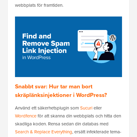
webbplats för framtiden.
Snabbt svar: Hur tar man bort
skräplänksinjektioner i WordPress?
Använd ett säkerhetsplugin som
Sucuri
eller
Wordfence
för att skanna din webbplats och hitta den
skadliga koden. Rensa sedan din databas med
Search & Replace Everything
, ersätt infekterade tema-