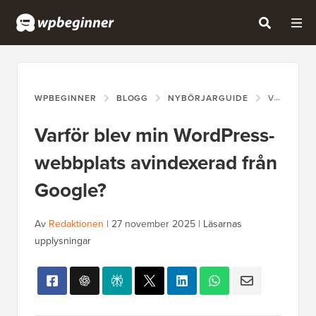
WPBEGINNER
BLOGG
NYBÖRJARGUIDE
VARFÖR BLEV MIN WORDPRESS-WEBBPLATS AVINDEXERAD FRÅN GOOGLE?
Varför blev min WordPress-
webbplats avindexerad från
Google?
Av
Redaktionen
|
27 november 2025
|
Läsarnas
upplysningar