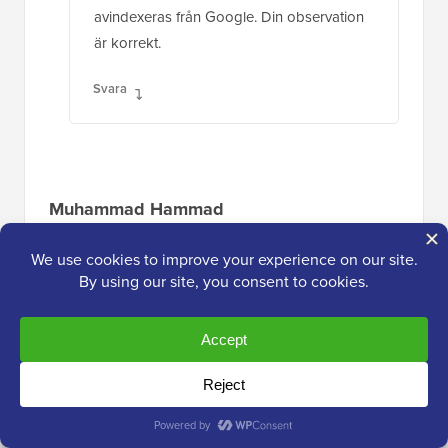
avindexeras från Google. Din observation
är korrekt.
Svara
Muhammad Hammad
9 jan 2024 kl. 16:31
Hur kommer XML-sajtkartan att påverka
indexeringsproblemet? Jag ändrade URL-
strukturen på min WP-sajt och skickade in en
ny XML-sajtkarta, men mina nya URL:er
indexeras fortfarande inte.