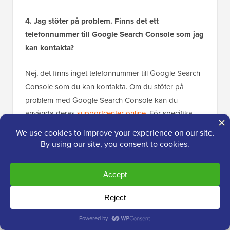
4. Jag stöter på problem. Finns det ett
telefonnummer till Google Search Console som jag
kan kontakta?
Nej, det finns inget telefonnummer till Google Search
Console som du kan kontakta. Om du stöter på
problem med Google Search Console kan du
använda deras
supportcenter online
. För specifika
frågor om WordPress kan du alltid gå med i vår
kostnadsfria WordPress-hjälpgrupp
för att ställa dina
frågor.
Ytterligare resurser
Vi hoppas att den här artikeln hjälpte dig att lära dig
hur du lägger till din WordPress-webbplats i Google
Search Console. Nu är du redo att använda dess data