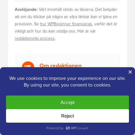
Avslöjande:
Vårt innehåll stöds av läsarna. Det betyder
att om du klickar på några av våra länkar kan vi tjäna en
provision. Se
hur WPBeginner finansieras
, varför det är
viktigt och hur du kan stödja oss. Här är vår
redaktionella process
.
Om redaktionen
Redaktionellt team på WPBeginner är ett team
av WordPress-experter ledda av Syed Balkhi
med över 16 års erfarenhet av WordPress,
webbhotell, e-handel, SEO och
marknadsföring. WPBeginner startades 2009
och är nu den största gratis WordPress-
resurswebbplatsen i branschen och refereras
ofta till som Wikipedian för WordPress.