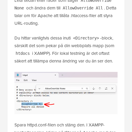
Leta sedan efter rader som säger
AllowOverride
och ändra dem till
. Detta
None
AllowOverride All
talar om för Apache att tillåta .htaccess-filer att styra
URL-routing.
Du hittar vanligtvis dessa inuti
-block,
<Directory>
särskilt det som pekar på din webbplats mapp (som
i XAMPP). För lokal testning är det oftast
htdocs
säkert att tillämpa denna ändring var du än ser den.
Spara httpd.conf-filen och stäng den. I XAMPP-