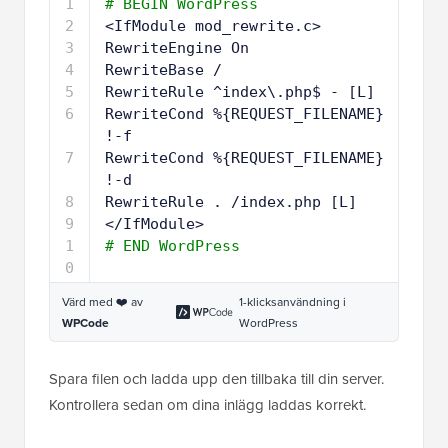
1
# BEGIN WordPress
2
<IfModule mod_rewrite.c>
3
RewriteEngine On
4
RewriteBase /
5
RewriteRule ^index\.php$ - [L]
6
RewriteCond %{REQUEST_FILENAME} 
!-f
7
RewriteCond %{REQUEST_FILENAME} 
!-d
8
RewriteRule . 
/index
.php [L]
9
<
/IfModule
>
1
# END WordPress
0
Värd med ❤️ av
1-klicksanvändning i
WPCode
WordPress
Spara filen och ladda upp den tillbaka till din server.
Kontrollera sedan om dina inlägg laddas korrekt.