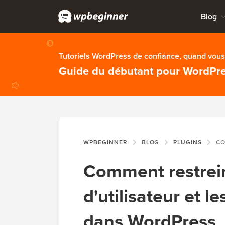
Blog
Tutoriels WordPress de confiance, quand vous 
Guide du débutant pour WordPr
WPBEGINNER
BLOG
PLUGINS
COMMENT RES
Comment restrei
d'utilisateur et l
dans WordPress