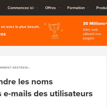
Commencez ici
Offres
Formation
Produi
30 Millions
en avez le plus besoin.
Sites web
ess
utilisant nos
plugins
TREINDRE LES NOMS D'UTILISATEUR ET LES E-MAILS DES UTILISATEURS DANS WORDPRESS
ndre les noms
es e-mails des utilisateurs