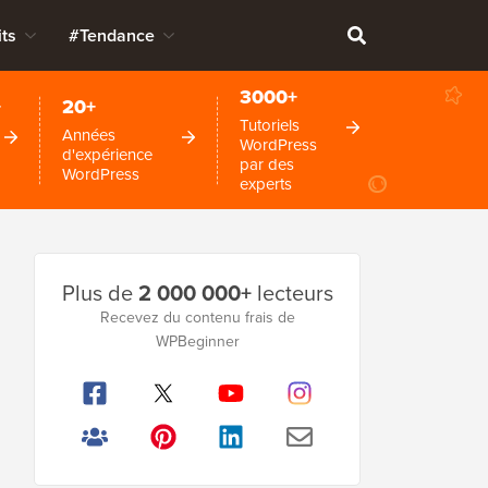
ts
#Tendance
3000+
+
20+
Tutoriels
Années
WordPress
d'expérience
par des
WordPress
experts
Barre
Plus de
2 000 000+
lecteurs
latérale
Recevez du contenu frais de
WPBeginner
principale