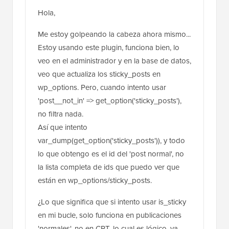
Hola,
Me estoy golpeando la cabeza ahora mismo...
Estoy usando este plugin, funciona bien, lo
veo en el administrador y en la base de datos,
veo que actualiza los sticky_posts en
wp_options. Pero, cuando intento usar
'post__not_in' => get_option('sticky_posts'),
no filtra nada.
Así que intento
var_dump(get_option('sticky_posts')), y todo
lo que obtengo es el id del 'post normal', no
la lista completa de ids que puedo ver que
están en wp_options/sticky_posts.
¿Lo que significa que si intento usar is_sticky
en mi bucle, solo funciona en publicaciones
'normales', no en CPT, lo cual es lógico, ya