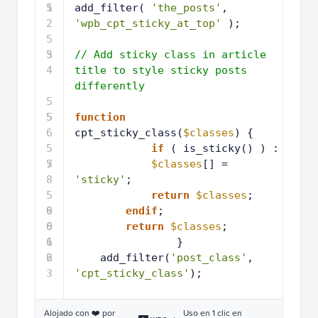
1
5
add_filter( 
'the_posts'
, 
2
'wpb_cpt_sticky_at_top'
);
5
3
5
// Add sticky class in article 
4
title to style sticky posts 
differently
5
5
5
function
6
cpt_sticky_class(
$classes
) {
5
if
( is_sticky() ) : 
7
5
$classes
[] = 
8
'sticky'
;
5
return
$classes
;
9
6
endif
; 
0
6
return
$classes
;
1
6
}
2
6
add_filter(
'post_class'
, 
3
'cpt_sticky_class'
);
Alojado con ❤️ por
Uso en 1 clic en