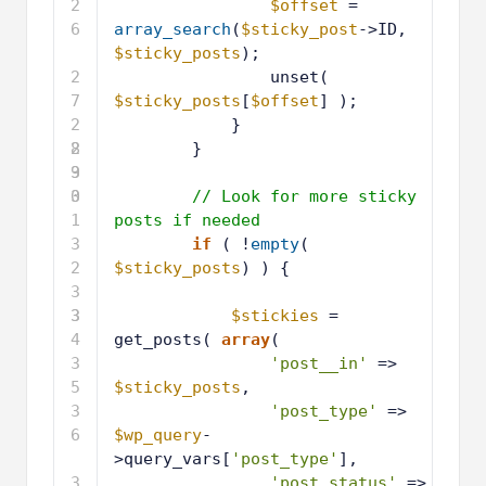
2
$offset
= 
6
array_search
(
$sticky_post
->ID, 
$sticky_posts
);
2
unset( 
7
$sticky_posts
[
$offset
] );
2
}
8
2
}
9
3
0
3
// Look for more sticky 
1
posts if needed
3
if
( !
empty
( 
2
$sticky_posts
) ) {
3
3
3
$stickies
= 
4
get_posts( 
array
(
3
'post__in'
=> 
5
$sticky_posts
,
3
'post_type'
=> 
6
$wp_query
-
>query_vars[
'post_type'
],
3
'post_status'
=> 