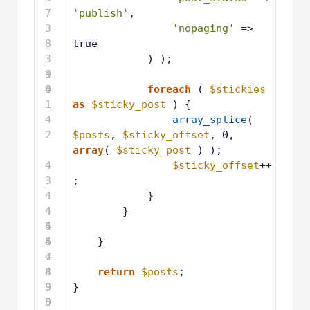
7
'publish'
,
3
'nopaging'
=> 
8
true
3
) );
9
4
0
4
foreach
( 
$stickies
1
as
$sticky_post
) {
4
array_splice
( 
2
$posts
, 
$sticky_offset
, 0, 
array
( 
$sticky_post
) );
4
$sticky_offset
++
3
;
4
}
4
4
}
5
4
6
4
}
7
4
8
4
return
$posts
;
9
5
}
0
5