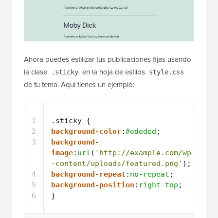
Ahora puedes estilizar tus publicaciones fijas usando
la clase
en la hoja de estilos
.sticky
style.css
de tu tema. Aquí tienes un ejemplo:
1
.sticky { 
2
background-color
:
#ededed
;
3
background-
image
:
url
(
'http://example.com/wp
-content/uploads/featured.png'
);
4
background-repeat
:
no-repeat
;
5
background-position
:
right
top
;
6
}