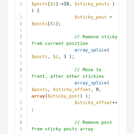
5
$posts
[
$i
]->ID, 
$sticky_posts
) 
) {
1
$sticky_post
= 
6
$posts
[
$i
];
1
7
1
// Remove sticky 
8
from current position
1
array_splice
( 
9
$posts
, 
$i
, 1 );
2
0
2
// Move to 
1
front, after other stickies
2
array_splice
( 
2
$posts
, 
$sticky_offset
, 0, 
array
(
$sticky_post
) );
2
$sticky_offset
++
3
;
2
4
2
// Remove post 
5
from sticky posts array