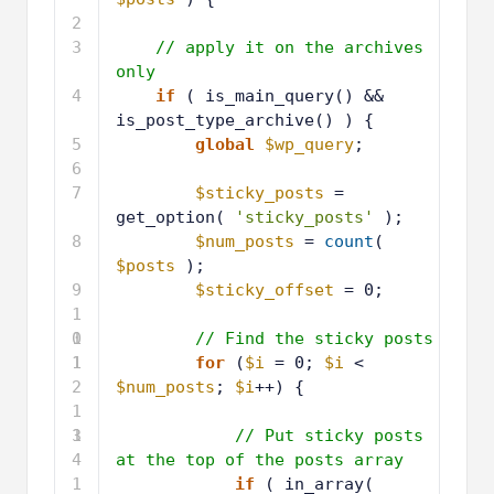
2
3
// apply it on the archives 
only
4
if
( is_main_query() && 
is_post_type_archive() ) {
5
global
$wp_query
;
6
7
$sticky_posts
= 
get_option( 
'sticky_posts'
);
8
$num_posts
= 
count
( 
$posts
);
9
$sticky_offset
= 0;
1
0
1
// Find the sticky posts
1
1
for
(
$i
= 0; 
$i
< 
2
$num_posts
; 
$i
++) {
1
3
1
// Put sticky posts 
4
at the top of the posts array
1
if
( in_array( 