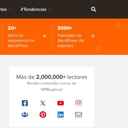
tos
#Tendencias
20+
3000+
Años de
Tutoriales de
experiencia en
WordPress de
WordPress
expertos
Barra
Más de
2,000,000+
lectores
lateral
Recibe contenido nuevo de
WPBeginner
principal