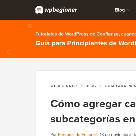
Blog
Tutoriales de WordPress de Confianza, cuando
Guía para Principiantes de Word
WPBEGINNER
BLOG
GUÍA PARA PRI
Cómo agregar ca
subcategorías e
Por
Personal de Editorial
|
18 de noviembre d