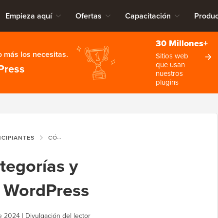
Empieza aquí
Ofertas
Capacitación
Produc
30 Millones+
 más los necesitas.
Sitios web
que usan
Press
nuestros
plugins
NCIPIANTES
CÓMO AGREGAR CATEGORÍAS Y SUBCATEGORÍAS EN WORDPRESS
tegorías y
n WordPress
e 2024
|
Divulgación del lector