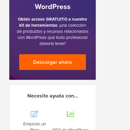
WordPress
Obtén acceso GRATUITO a nuestro
kit de herramientas
: ¡una colección
de productos y recursos relacionados
con WordPress que todo profesional
debería tener!
Descargar ahora
Necesito ayuda con…
Empezar un
Blog
SEO de WordPress