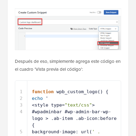
Después de eso, simplemente agrega este código en
el cuadro 'Vista previa del código':
1
function
wpb_custom_logo() {
2
echo
'
3
<style type=
"text/css"
>
4
#wpadminbar #wp-admin-bar-wp-
logo > .ab-item .ab-icon:before 
{
5
background-image: url(
' . 