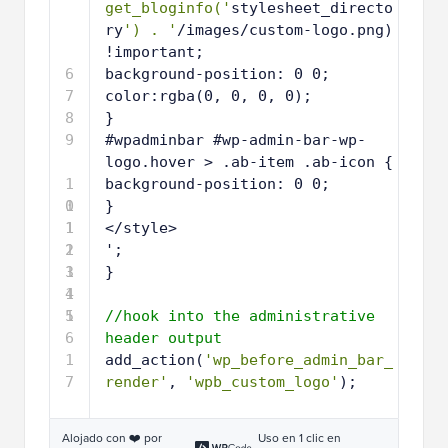
get_bloginfo('
stylesheet_directo
ry
') . '
/images/custom-logo.png) 
!important;
6
background-position: 0 0;
7
color:rgba(0, 0, 0, 0);
8
}
9
#wpadminbar #wp-admin-bar-wp-
logo.hover > .ab-item .ab-icon {
1
background-position: 0 0;
0
1
}
1
1
</style>
2
1
';
3
1
}
4
1
5
1
//hook into the administrative 
6
header output
1
add_action(
'wp_before_admin_bar_
7
render'
, 
'wpb_custom_logo'
);
Alojado con ❤️ por
Uso en 1 clic en