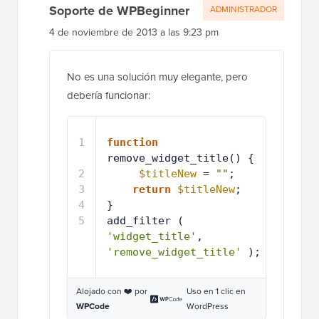
Soporte de WPBeginner
ADMINISTRADOR
4 de noviembre de 2013 a las 9:23 pm
No es una solución muy elegante, pero
debería funcionar:
1
function
remove_widget_title() {
2
$titleNew
= 
""
;
3
return
$titleNew
;
4
}
5
add_filter ( 
'widget_title'
, 
'remove_widget_title'
);
Alojado con ❤️ por
Uso en 1 clic en
WPCode
WordPress