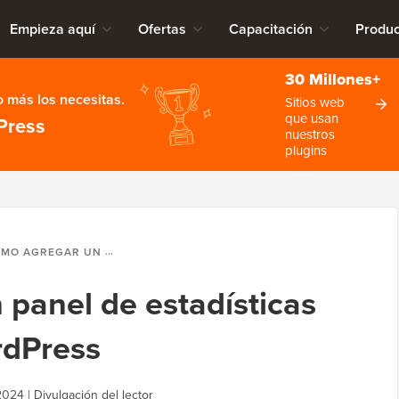
Empieza aquí
Ofertas
Capacitación
Produc
30 Millones+
 más los necesitas.
Sitios web
que usan
Press
nuestros
plugins
EGAR UN PANEL DE ESTADÍSTICAS EN TU SITIO DE WORDPRESS
panel de estadísticas
rdPress
2024
|
Divulgación del lector