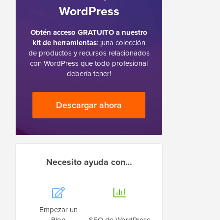
WordPress
Obtén acceso GRATUITO a nuestro
kit de herramientas
: ¡una colección
de productos y recursos relacionados
con WordPress que todo profesional
debería tener!
Descargar ahora
Necesito ayuda con…
Empezar un
Blog
SEO de WordPress