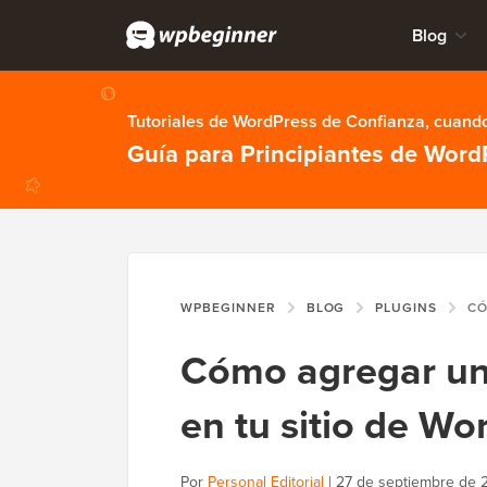
Blog
Tutoriales de WordPress de Confianza, cuando
Guía para Principiantes de Word
WPBEGINNER
BLOG
PLUGINS
CÓMO AGR
Cómo agregar un 
en tu sitio de Wo
Por
Personal Editorial
|
27 de septiembre de 