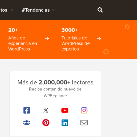
tos
#Tendencias
20+
3000+
Años de
Tutoriales de
experiencia en
WordPress de
WordPress
expertos
Barra
Más de
2,000,000+
lectores
lateral
Recibe contenido nuevo de
WPBeginner
principal