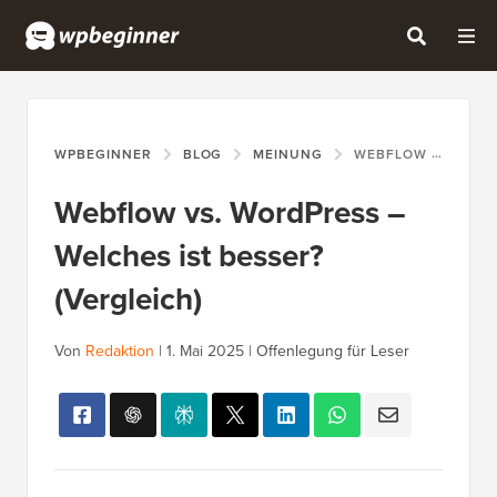
WPBEGINNER
BLOG
MEINUNG
WEBFLOW VS. WORDPRESS – WELCHES IST BESSER? (VERGLEICH)
Webflow vs. WordPress –
Welches ist besser?
(Vergleich)
Von
Redaktion
|
1. Mai 2025
|
Offenlegung für Leser