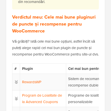
din recomandări.
Verdictul meu: Cele mai bune pluginuri
de puncte și recompense pentru
WooCommerce
Vă grăbiți? Iată cele mai bune opțiuni, astfel încât să
puteți alege rapid cel mai bun plugin de puncte și
recompense pentru WooCommerce pentru site-ul dvs.
#
Plugin
Cel mai bun pentru
Sistem de recomandare pri
🥇
RewardsWP
recompense duble
Program de Loialitate de
Programe de loialitate ext
🥈
la Advanced Coupons
personalizabile