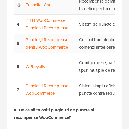
Recompense gamificate în c
🥉
FunnelKit Cart
beneficii pentru etape
YITH WooCommerce
4
Sistem de puncte extrem d
Puncte și Recompense
Puncte și Recompense
Cel mai bun plugin gratuit;
5
pentru WooCommerce
comenzi anterioare și acțiu
Configurare ușoară, campan
6
WPLoyalty
tipuri multiple de recompe
Puncte și Recompense
Sistem simplu oficial Wo
7
WooCommerce
puncte contra reduceri
De ce să folosiți pluginuri de puncte și
recompense WooCommerce?