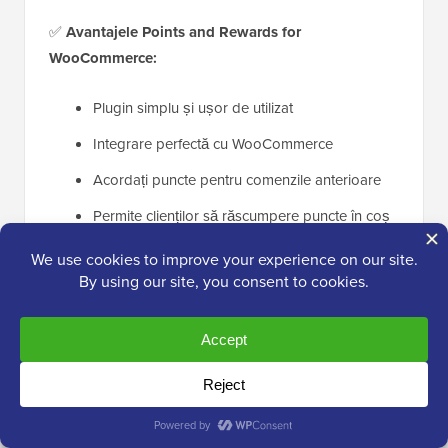
✅
Avantajele Points and Rewards for
WooCommerce:
Plugin simplu și ușor de utilizat
Integrare perfectă cu WooCommerce
Acordați puncte pentru comenzile anterioare
Permite clienților să răscumpere puncte în coș
sau la finalizarea comenzii
Sistem de abonament pentru oferte exclusive
❌
Dezavantajele Points and Rewards for
WooCommerce:
Nu oferă bannere personalizate
Expirarea punctelor și achiziționarea de