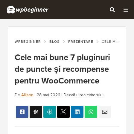
WPBEGINNER
BLOG
PREZENTARE
CELE MAI BUNE 7 PLUGINURI DE PUNCTE ȘI RECOMPENSE PENTRU WOOCOMMERCE
Cele mai bune 7 pluginuri
de puncte și recompense
pentru WooCommerce
De
Allison
|
28 mai 2026
|
Dezvăluirea cititorului