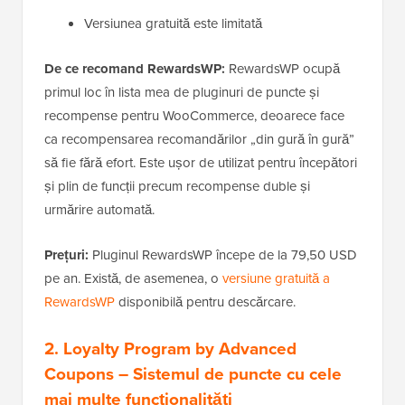
Versiunea gratuită este limitată
De ce recomand RewardsWP:
RewardsWP ocupă
primul loc în lista mea de pluginuri de puncte și
recompense pentru WooCommerce, deoarece face
ca recompensarea recomandărilor „din gură în gură”
să fie fără efort. Este ușor de utilizat pentru începători
și plin de funcții precum recompense duble și
urmărire automată.
Prețuri:
Pluginul RewardsWP începe de la 79,50 USD
pe an. Există, de asemenea, o
versiune gratuită a
RewardsWP
disponibilă pentru descărcare.
2. Loyalty Program by Advanced
Coupons
– Sistemul de puncte cu cele
mai multe funcționalități