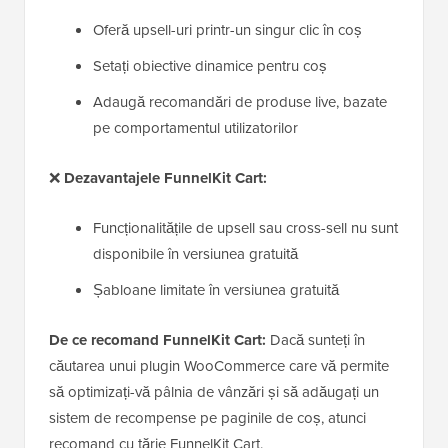
Oferă upsell-uri printr-un singur clic în coș
Setați obiective dinamice pentru coș
Adaugă recomandări de produse live, bazate
pe comportamentul utilizatorilor
❌
Dezavantajele FunnelKit Cart:
Funcționalitățile de upsell sau cross-sell nu sunt
disponibile în versiunea gratuită
Șabloane limitate în versiunea gratuită
De ce recomand FunnelKit Cart:
Dacă sunteți în
căutarea unui plugin WooCommerce care vă permite
să optimizați-vă pâlnia de vânzări și să adăugați un
sistem de recompense pe paginile de coș, atunci
recomand cu tărie FunnelKit Cart.