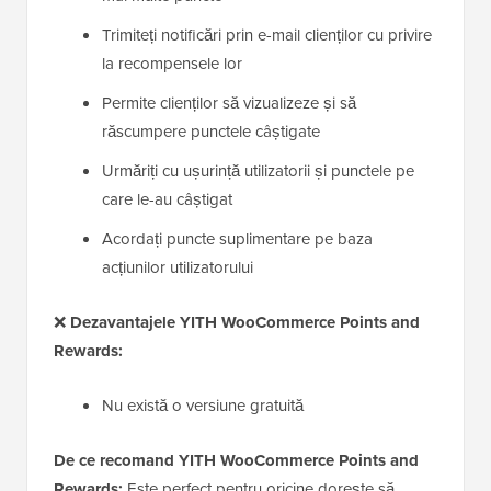
Trimiteți notificări prin e-mail clienților cu privire
la recompensele lor
Permite clienților să vizualizeze și să
răscumpere punctele câștigate
Urmăriți cu ușurință utilizatorii și punctele pe
care le-au câștigat
Acordați puncte suplimentare pe baza
acțiunilor utilizatorului
❌
Dezavantajele YITH WooCommerce Points and
Rewards:
Nu există o versiune gratuită
De ce recomand
YITH WooCommerce Points and
Rewards
:
Este perfect pentru oricine dorește să