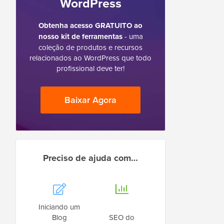
WordPress
Obtenha acesso GRATUITO ao
nosso kit de ferramentas
- uma
coleção de produtos e recursos
relacionados ao WordPress que todo
profissional deve ter!
Baixar Agora
Preciso de ajuda com…
Iniciando um
Blog
SEO do