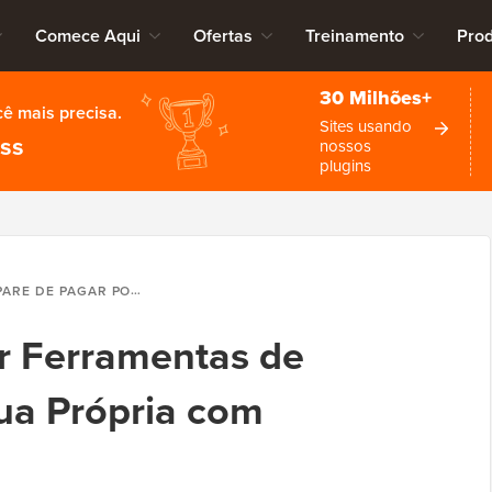
Comece Aqui
Ofertas
Treinamento
Pro
30 Milhões+
cê mais precisa.
Sites usando
ess
nossos
plugins
RE DE PAGAR POR FERRAMENTAS DE INTRANET: CRIE A SUA PRÓPRIA COM WORDPRESS
r Ferramentas de
Sua Própria com