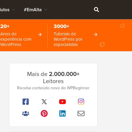
dutos
#EmAlta
20+
3000+
Anos de
Tutoriais de
experiência com
WordPress por
WordPress
especialistas
Barra
Mais de
2.000.000+
Lateral
Leitores
Principal
Receba conteúdo novo do WPBeginner