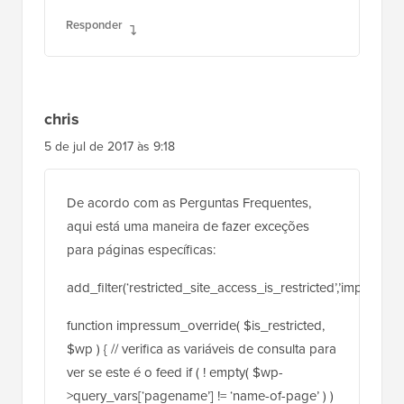
Responder
chris
5 de jul de 2017 às 9:18
De acordo com as Perguntas Frequentes,
aqui está uma maneira de fazer exceções
para páginas específicas:
add_filter(‘restricted_site_access_is_restricted’,’impressum
function impressum_override( $is_restricted,
$wp ) { // verifica as variáveis de consulta para
ver se este é o feed if ( ! empty( $wp-
>query_vars[‘pagename’] != ‘name-of-page’ ) )