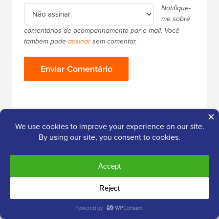
Notifique-
me sobre
comentários de acompanhamento por e-mail. Você
também pode
assinar
sem comentar.
Barra
Mais de
2.000.000+
Leitores
Lateral
Receba conteúdo novo do WPBeginner
Principal